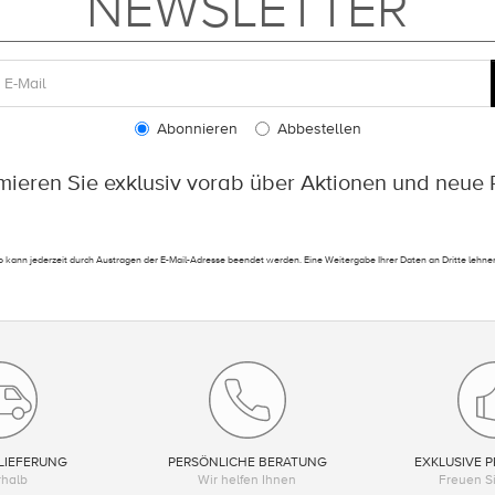
NEWSLETTER
Abonnieren
Abbestellen
rmieren Sie exklusiv vorab über Aktionen und neue 
 kann jederzeit durch Austragen der E-Mail-Adresse beendet werden. Eine Weitergabe Ihrer Daten an Dritte lehnen
LIEFERUNG
PERSÖNLICHE BERATUNG
EXKLUSIVE P
rhalb
Wir helfen Ihnen
Freuen Si