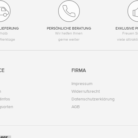
LIEFERUNG
PERSÖNLICHE BERATUNG
EXKLUSIVE P
rhalb
Wir helfen Ihnen
Freuen Si
Werktage
gerne weiter
viele attrak
CE
FIRMA
Impressum
n
Widerrufsrecht
infos
Datenschutzerklärung
gsarten
AGB