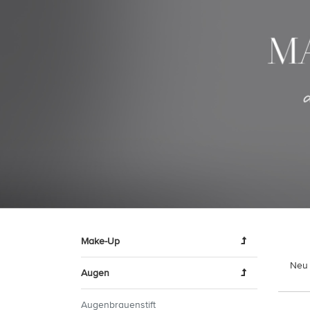
Make-Up
Neu 
Augen
Augenbrauenstift