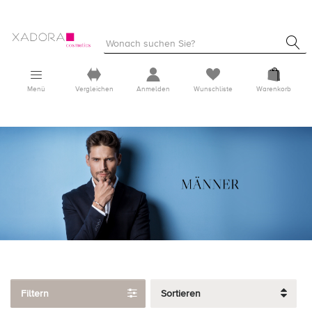
Menü
Vergleichen
Anmelden
Wunschliste
Warenkorb
Filtern
Sortieren