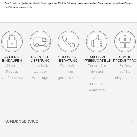
Das Abo kann jederzeit durch Austragen der E-Mail-Adresse beendet werden. Eine Weitergabe Ihrer Daten
an Dritte lehnen wir ab.
SICHERES
SCHNELLE
PERSÖNLICHE
EXKLUSIVE
GRATIS
EINKAUFEN
LIEFERUNG
BERATUNG
PREISVORTEILE
PRODUKTPRO
Mit dem
Innerhalb
Wir helfen
Freuen Sie
Perfekt
Paypal
weniger
Ihnen
sich auf
auf Sie
Käuferschutz
Werktage
gerne weiter
viele
abgestimmt
attraktive
Angebote
KUNDENSERVICE