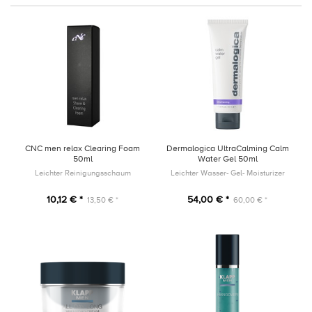
CNC men relax Clearing Foam
Dermalogica UltraCalming Calm
50ml
Water Gel 50ml
Leichter Reinigungsschaum
Leichter Wasser- Gel- Moisturizer
10,12 € *
54,00 € *
13,50 € *
60,00 € *