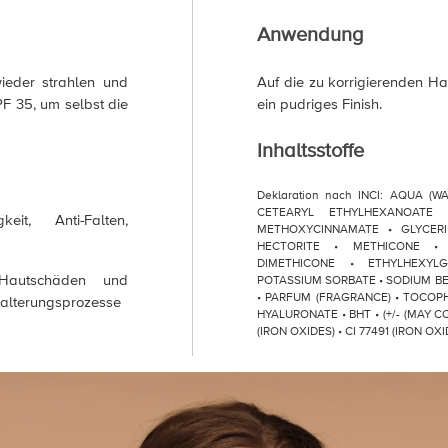
Anwendung
wieder strahlen und
Auf die zu korrigierenden H
PF 35, um selbst die
ein pudriges Finish.
Inhaltsstoffe
Deklaration nach INCI: AQUA (W
CETEARYL ETHYLHEXANOATE 
it, Anti-Falten,
METHOXYCINNAMATE • GLYCERI
HECTORITE • METHICONE • 
DIMETHICONE • ETHYLHEXYLG
 Hautschäden und
POTASSIUM SORBATE • SODIUM 
• PARFUM (FRAGRANCE) • TOCOPH
talterungsprozesse
HYALURONATE • BHT • (+/- (MAY CO
(IRON OXIDES) • CI 77491 (IRON OXI