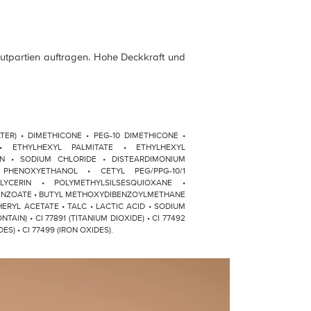
autpartien auftragen. Hohe Deckkraft und
ATER) • DIMETHICONE • PEG-10 DIMETHICONE •
• ETHYLHEXYL PALMITATE • ETHYLHEXYL
N • SODIUM CHLORIDE • DISTEARDIMONIUM
PHENOXYETHANOL • CETYL PEG/PPG-10/1
LYCERIN • POLYMETHYLSILSESQUIOXANE •
BENZOATE • BUTYL METHOXYDIBENZOYLMETHANE
ERYL ACETATE • TALC • LACTIC ACID • SODIUM
NTAIN) • CI 77891 (TITANIUM DIOXIDE) • CI 77492
DES) • CI 77499 (IRON OXIDES).