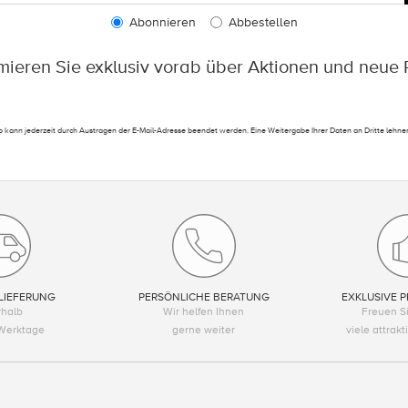
Abonnieren
Abbestellen
rmieren Sie exklusiv vorab über Aktionen und neue 
 kann jederzeit durch Austragen der E-Mail-Adresse beendet werden. Eine Weitergabe Ihrer Daten an Dritte lehnen
LIEFERUNG
PERSÖNLICHE BERATUNG
EXKLUSIVE P
rhalb
Wir helfen Ihnen
Freuen Si
Werktage
gerne weiter
viele attrak