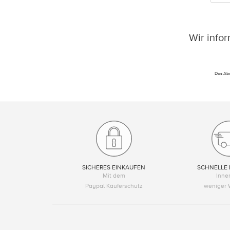
Wir info
Das Abo
SICHERES EINKAUFEN
SCHNELLE 
Mit dem
Inne
Paypal Käuferschutz
weniger 