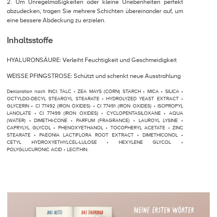
2. Um Unregelmäßigkeiten oder kleine Unebenheiten perfekt
abzudecken, tragen Sie mehrere Schichten übereinander auf, um
eine bessere Abdeckung zu erzielen.
Inhaltsstoffe
HYALURONSÄURE: Verleiht Feuchtigkeit und Geschmeidigkeit
WEISSE PFINGSTROSE: Schützt und schenkt neue Ausstrahlung
Deklaration nach INCI: TALC • ZEA MAYS (CORN) STARCH • MICA • SILICA •
OCTYLDO-DECYL STEAROYL STEARATE • HYDROLYZED YEAST EXTRACT •
GLYCERIN • CI 77492 (IRON OXIDES) • CI 77491 (IRON OXIDES) • ISOPROPYL
LANOLATE • CI 77499 (IRON OXIDES) • CYCLOPENTASILOXANE • AQUA
(WATER) • DIMETHI-CONE • PARFUM (FRAGRANCE) • LAUROYL LYSINE •
CAPRYLYL GLYCOL • PHENOXYETHANOL • TOCOPHERYL ACETATE • ZINC
STEARATE • PAEONIA LACTIFLORA ROOT EXTRACT • DIMETHICONOL •
CETYL HYDROXYETHYLCEL-LULOSE • HEXYLENE GLYCOL •
POLYGLUCURONIC ACID • LECITHIN.