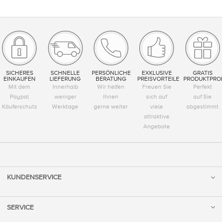
SICHERES
SCHNELLE
PERSÖNLICHE
EXKLUSIVE
GRATIS
EINKAUFEN
LIEFERUNG
BERATUNG
PREISVORTEILE
PRODUKTPRO
Mit dem
Innerhalb
Wir helfen
Freuen Sie
Perfekt
Paypal
weniger
Ihnen
sich auf
auf Sie
Käuferschutz
Werktage
gerne weiter
viele
abgestimmt
attraktive
Angebote
KUNDENSERVICE
SERVICE