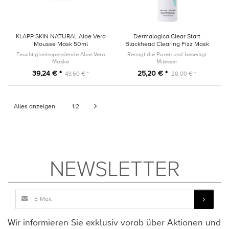
KLAPP SKIN NATURAL Aloe Vera
Dermalogica Clear Start
Mousse Mask 50ml
Blackhead Clearing Fizz Mask
50 ml
Feuchtigkeitsspendende Aloe Vera
Reinigt die Poren und beseitigt
Maske
Mitesser
39,24 € *
25,20 € *
43,60 € *
28,00 € *
Alles anzeigen
1
2
/
NEWSLETTER
Wir informieren Sie exklusiv vorab über Aktionen und