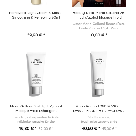
Primavera Night Cream & Mask -
Beauty Deal: Maria Galland 251
Smoothing & Renewing 50ml
Hydra'global Masque Froid
Défatigant Regard 2ml
Unser Maria Galland Beauty Deal:
Kaufen Sie für 69,-€ Maria
Galland Produkte und Sie erhalten
39,90 € *
0,00 € *
Maske gratis zu Ihrer Bestellung
Maria Galland 251 Hydra'global
Maria Galland 280 MASQUE
Masque Froid Défatigant
DÈSALTÈRANT HYDRA'GLOBAL
Regard 30ml
50ml
Feuchtigkeitsspendende Anti-
Vitalisierende,
müdigkeitsmaske für die
feuchtigkeitsspendende
Augenkonturen.
Gesichtsmaske. Dieses Produkt ist
46,80 € *
40,50 € *
52,00 € *
45,00 € *
die neue Version des Produkts 92
Masque Froid Hydratant