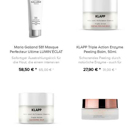
Maria Galland 581 Masque
KLAPP Triple Action Enzyme
Perfecteur Ultime LUMIN’ÉCLAT
Peeling Balm, 50ml
50ml
Sofortiger Ausstrahlungskick für
Schonendes Peeling durch
die Haut, die einem intensiven
natürliche Enzyme - auch für
Lebensstil ausgesetzt ist.
sensible Haut geeignet
58,50 € *
27,90 € *
65,00 € *
31,00 € *