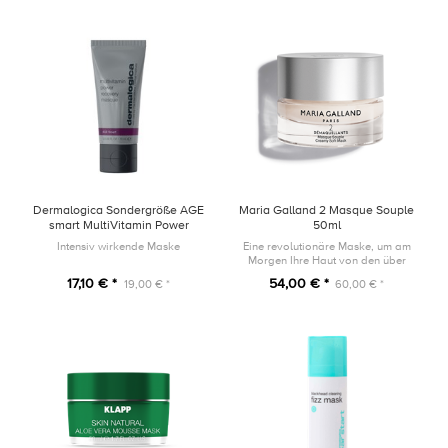
Dermalogica Sondergröße AGE
Maria Galland 2 Masque Souple
smart MultiVitamin Power
50ml
Recovery Masque 15ml
Intensiv wirkende Maske
Eine revolutionäre Maske, um am
Morgen Ihre Haut von den über
Nacht entstandenen Unreinheiten
17,10 € *
54,00 € *
19,00 € *
60,00 € *
zu reinigen.