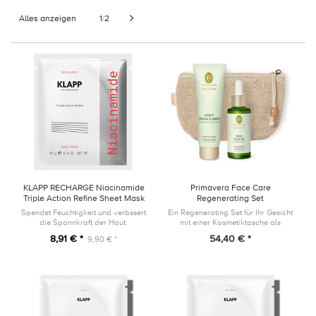
Alles anzeigen
1
2
/
KLAPP RECHARGE Niacinamide
Primavera Face Care
Triple Action Refine Sheet Mask
Regenerating Set
1 Stück
Spendet Feuchtigkeit und verbssert
Ein Regenerating Set für Ihr Gesicht
die Spannkraft der Haut.
mit einer Kosmetiktasche als
Geschenk!
8,91 € *
54,40 € *
9,90 € *