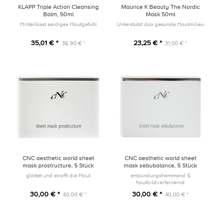
KLAPP Triple Action Cleansing
Maurice K Beauty The Nordic
Balm, 50ml
Mask 50ml
Hinterlässt seidiges Hautgefühl
Unterstützt das gesunde Hautmilieu
35,01 € *
23,25 € *
38,90 € *
31,00 € *
CNC aesthetic world sheet
CNC aesthetic world sheet
mask prostructure, 5 Stück
mask sebubalance, 5 Stück
glättet und strafft die Haut
entzündungshemmend &
hautbildverfeinernd
30,00 € *
30,00 € *
40,00 € *
40,00 € *