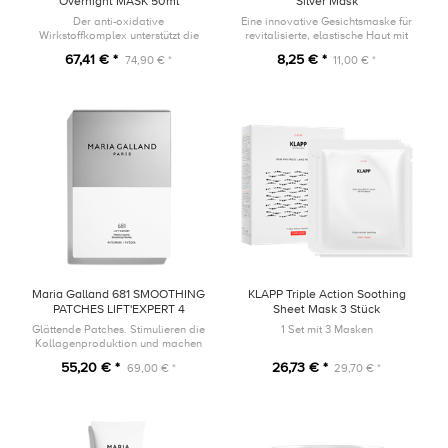
Overnight MASK 50ml
Silver Mask
Der anti-oxidative
Eine innovative Gesichtsmaske für
Wirkstoffkomplex unterstützt die
revitalisierte, elastische Haut mit
nächtliche Hautrevitalisierung und
glatterem Erscheinungsbild.
67,41 € *
8,25 € *
74,90 € *
11,00 € *
in Kombination mit dem der
dreifachen Retinol-Wirkung wird
die V-Kontu...
Maria Galland 681 SMOOTHING
KLAPP Triple Action Soothing
PATCHES LIFT'EXPERT 4
Sheet Mask 3 Stück
Patches
Glättende Patches. Stimulieren die
1 Set mit 3 Masken
Kollagenproduktion und machen
die Haut prall.
55,20 € *
26,73 € *
69,00 € *
29,70 € *