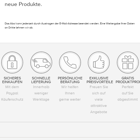
neue Produkte.
Das Abo kann jederzeit durch Austragen der E-Mail-Adresse beendet werden. Eine Weitergabe Ihrer Daten
an Dritte lehnen wir ab.
SICHERES
SCHNELLE
PERSÖNLICHE
EXKLUSIVE
GRATIS
EINKAUFEN
LIEFERUNG
BERATUNG
PREISVORTEILE
PRODUKTPRO
Mit dem
Innerhalb
Wir helfen
Freuen Sie
Perfekt
Paypal
weniger
Ihnen
sich auf
auf Sie
Käuferschutz
Werktage
gerne weiter
viele
abgestimmt
attraktive
Angebote