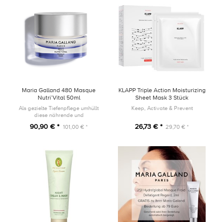
Maria Galland 480 Masque
KLAPP Triple Action Moisturizing
Nutri’Vital 50ml
Sheet Mask 3 Stück
Als gezielte Tiefenpflege umhüllt
Keep, Activate & Prevent
diese nährende und
revitalisierende Maske die Haut
90,90 € *
26,73 € *
101,00 € *
29,70 € *
mit ihrer reichhaltigen und
geschmeidigen Textur. Nach ein
paar Minuten...