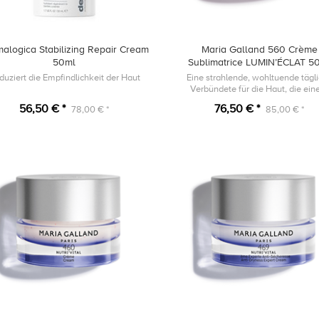
alogica Stabilizing Repair Cream
Maria Galland 560 Crème
50ml
Sublimatrice LUMIN’ÉCLAT 5
duziert die Empfindlichkeit der Haut
Eine strahlende, wohltuende tägl
Verbündete für die Haut, die ei
dynamischen Lebensstil ausgesetzt
56,50 € *
76,50 € *
78,00 € *
85,00 € *