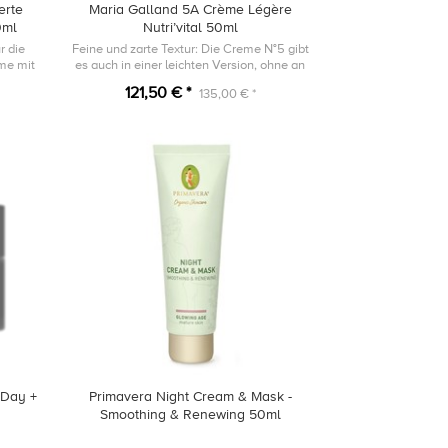
erte
Maria Galland 5A Crème Légère
0ml
Nutri’vital 50ml
r die
Feine und zarte Textur: Die Creme N°5 gibt
me mit
es auch in einer leichten Version, ohne an
 ideale
nährender und revitalisierender Wirkung
121,50 € *
135,00 € *
..
einzubüßen.
 Day +
Primavera Night Cream & Mask -
Smoothing & Renewing 50ml