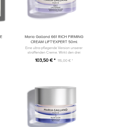
GE
Maria Galland 661 RICH FIRMING
CREAM LIFT'EXPERT 50ml
Eine ultra-pflegende Version unserer
straffenden Creme. Wirkt den drei
Hauptfaktoren, die für den Kollagenabbau
103,50 € *
115,00 € *
verantwortlich sind, entgegen.