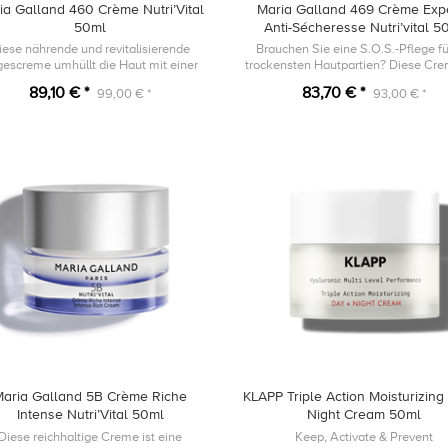
ia Galland 460 Crème Nutri’Vital
Maria Galland 469 Crème Exp
50ml
Anti-Sécheresse Nutri’vital 5
iese nährende und revitalisierende
Brauchen Sie eine S.O.S.-Pflege fü
gescreme umhüllt die Haut mit einer
trockensten Hautpartien? Diese Cre
ig-weichen und reichhaltigen Textur.
einer zartschmelzenden Textur ist die
89,10 € *
83,70 € *
99,00 € *
93,00 € *
Lösung, indem sie fortgeschritt.
Maria Galland 5B Crème Riche
KLAPP Triple Action Moisturizing
Intense Nutri’Vital 50ml
Night Cream 50ml
Diese reichhaltige Creme ist eine
Keep, Activate & Prevent