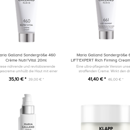
aria Galland Sondergröße 460
Maria Galland Sondergröße 
Crème Nutri’Vital 20ml
LIFT'EXPERT Rich Firming Crea
iese nährende und revitalisierende
Eine ultra-pflegende Version uns
gescreme umhüllt die Haut mit einer
straffenden Creme. Wirkt den dr
ig-weichen und reichhaltigen Textur.
Hauptfaktoren, die für den Kollage
35,10 € *
41,40 € *
39,00 € *
46,00 € *
verantwortlich sind, entgegen.