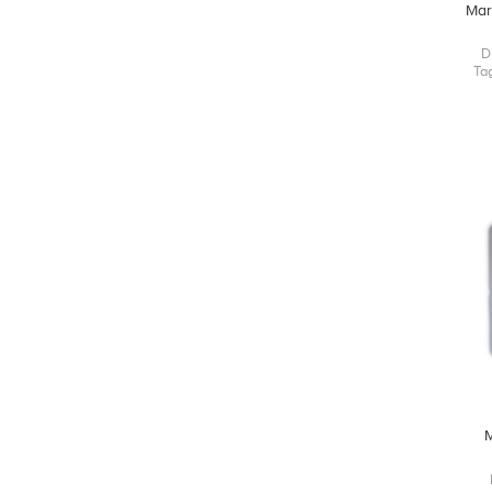
Mar
D
Ta
samt