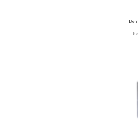
Derm
Re