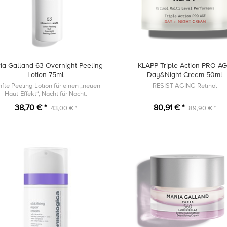
ia Galland 63 Overnight Peeling
KLAPP Triple Action PRO A
Lotion 75ml
Day&Night Cream 50ml
fte Peeling-Lotion für einen „neuen
RESIST AGING Retinol
Haut-Effekt“, Nacht für Nacht.
38,70 € *
80,91 € *
43,00 € *
89,90 € *