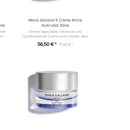
Maria Galland 5 Crème Riche
0ml
Nutri’vital 50ml
iche
Unsere legendäre, nährende und
nem
revitalisierende Creme wirkt nachts, dem
 ist.
Höhepunkt der Zellregeneration.
56,50 € *
71,00 € *