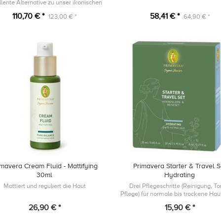
llente Alternative zu unser ikonischen
achtcreme 5 und wird als nährende
110,70 € *
58,41 € *
123,00 € *
64,90 € *
ensivkur für absolutes Wohlbefinden
angewa...
imavera Cream Fluid - Mattifying
Primavera Starter & Travel S
30ml
Hydrating
Mattiert und reguliert die Haut
Drei Pflegeschritte (Reinigung, To
Pflege) für normale bis trockene Haut
zum Kennenlernen oder für den Kurz
26,90 € *
15,90 € *
Wochenende.