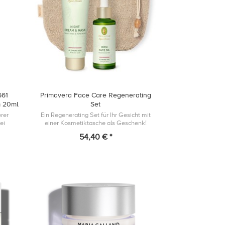
661
Primavera Face Care Regenerating
m 20ml
Set
erer
Ein Regenerating Set für Ihr Gesicht mit
ei
einer Kosmetiktasche als Geschenk!
nabbau
54,40 € *