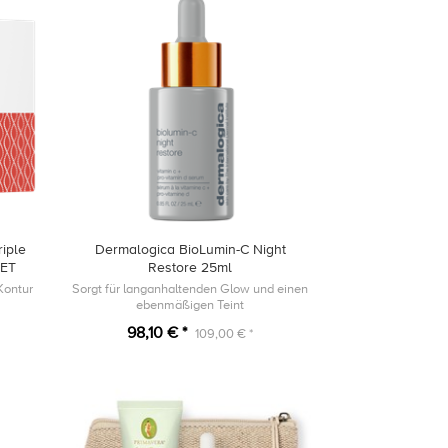
iple
Dermalogica BioLumin-C Night
SET
Restore 25ml
-Kontur
Sorgt für langanhaltenden Glow und einen
ebenmäßigen Teint
98,10 € *
109,00 € *