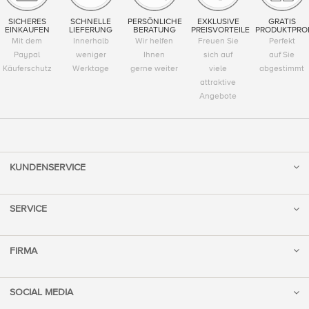
SICHERES
SCHNELLE
PERSÖNLICHE
EXKLUSIVE
GRATIS
EINKAUFEN
LIEFERUNG
BERATUNG
PREISVORTEILE
PRODUKTPRO
Mit dem
Innerhalb
Wir helfen
Freuen Sie
Perfekt
Paypal
weniger
Ihnen
sich auf
auf Sie
Käuferschutz
Werktage
gerne weiter
viele
abgestimmt
attraktive
Angebote
KUNDENSERVICE
SERVICE
FIRMA
SOCIAL MEDIA