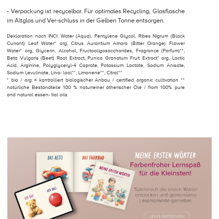
- Verpackung ist recycelbar. Für optimales Recycling, Glasflasche
im Altglas und Ver-schluss in der Gelben Tonne entsorgen.
Deklaration nach INCI: Water (Aqua), Pentylene Glycol, Ribes Nigrum (Black
Currant) Leaf Water* org, Citrus Aurantium Amara (Bitter Orange) Flower
Water* org, Glycerin, Alcohol, Fructooligosaccharides, Fragrance (Parfum)**,
Beta Vulgaris (Beet) Root Extract, Punica Granatum Fruit Extract* org, Lactic
Acid, Arginine, Polyglyceryl-4 Caprate, Potassium Lactate, Sodium Anisate,
Sodium Levulinate, Lina- lool**, Limonene**, Citral**
* bio / org = kontrolliert biologischer Anbau / certified organic cultivation **
natürliche Bestandteile 100 % naturreiner ätherischer Öle / from 100% pure
and natural essen- tial oils