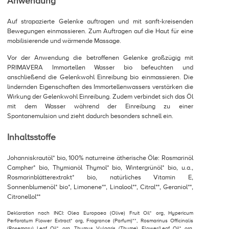
Anwendung
Auf strapazierte Gelenke auftragen und mit sanft-kreisenden
Bewegungen einmassieren. Zum Auftragen auf die Haut für eine
mobilisierende und wärmende Massage.
Vor der Anwendung die betroffenen Gelenke großzügig mit
PRIMAVERA Immortellen Wasser bio befeuchten und
anschließend die Gelenkwohl Einreibung bio einmassieren. Die
lindernden Eigenschaften des Immortellenwassers verstärken die
Wirkung der Gelenkwohl Einreibung. Zudem verbindet sich das Öl
mit dem Wasser während der Einreibung zu einer
Spontanemulsion und zieht dadurch besonders schnell ein.
Inhaltsstoffe
Johanniskrautöl* bio, 100% naturreine ätherische Öle: Rosmarinöl
Campher* bio, Thymianöl Thymol* bio, Wintergrünöl* bio, u.a.,
Rosmarinblätterextrakt* bio, natürliches Vitamin E,
Sonnenblumenöl* bio*, Limonene**, Linalool**, Citral**, Geraniol**,
Citronellol**
Deklaration nach INCI: Olea Europaea (Olive) Fruit Oil* org, Hypericum
Perforatum Flower Extract* org, Fragrance (Parfum)**, Rosmarinus Officinalis
(Rosemary) Leaf Oil* org, Thymus Vulgaris (Thyme) Flower/Leaf Oil* org,