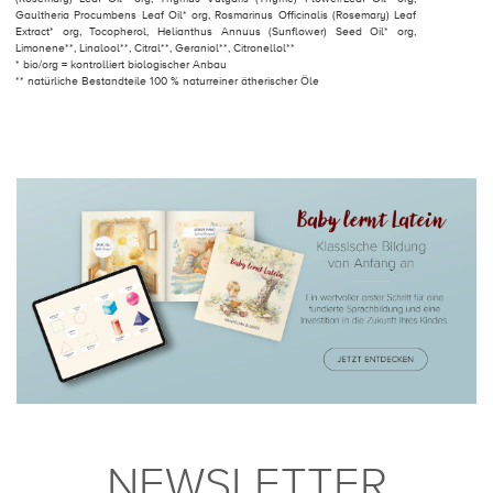
Gaultheria Procumbens Leaf Oil* org, Rosmarinus Officinalis (Rosemary) Leaf
Extract* org, Tocopherol, Helianthus Annuus (Sunflower) Seed Oil* org,
Limonene**, Linalool**, Citral**, Geraniol**, Citronellol**
* bio/org = kontrolliert biologischer Anbau
** natürliche Bestandteile 100 % naturreiner ätherischer Öle
NEWSLETTER