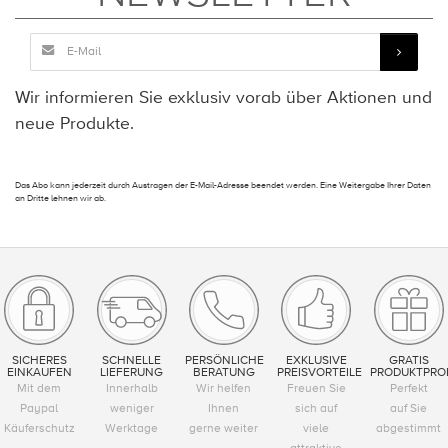
Wir informieren Sie exklusiv vorab über Aktionen und
neue Produkte.
Das Abo kann jederzeit durch Austragen der E-Mail-Adresse beendet werden. Eine Weitergabe Ihrer Daten
an Dritte lehnen wir ab.
SICHERES
SCHNELLE
PERSÖNLICHE
EXKLUSIVE
GRATIS
EINKAUFEN
LIEFERUNG
BERATUNG
PREISVORTEILE
PRODUKTPRO
Mit dem
Innerhalb
Wir helfen
Freuen Sie
Perfekt
Paypal
weniger
Ihnen
sich auf
auf Sie
Käuferschutz
Werktage
gerne weiter
viele
abgestimmt