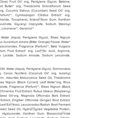
live) Fruit Oil* org, Pentylene Glycol, Betaine,
 Butter* org, Theobroma Grandiflorum Seed
 org, Cucumis Sativus (Cucumber) Seed Oil* org,
Parfum)**, Cymbopogon Citratus Extract* org,
haride, Tocopherol, Sclerotium Gum, Xanthan
ulinate, Glyceryl Caprylate, Sodium Stearoyl
, Limonene**, Geraniol**
ter (Aqua), Pentylene Glycol, Ribes Nigrum
trus Aurantium Amara (Bitter Orange) Flower Water*
osaccharides, Fragrance (Parfum)**, Beta Vulgaris
tum Fruit Extract* org, Lactic Acid, Arginine,
m Lactate, Sodium Anisate, Sodium Levulinate,
: Water (Aqua), Pentylene Glycol, Simmondsia
g, Cocos Nucifera (Coconut) Oil* org, Isoamyl
erin, Aleurites Moluccanus Seed Oil, Theobroma
bes Nigrum (Black Currant) Leaf Water*org, Rhus
arate, Fragrance (Parfum)**, Ribes Nigrum (Black
Chinensis Fruit Extract, Rubus Idaeus (Raspberry)
eed Oil*org, Magnolia Officinalis Bark Extract,
xtract, Zingiber Officinale (Ginger) Root Extract,
 Leaf Extract, Leuconostoc/Radish Root Ferment
lower) Seed Oil, Hydrolyzed Vegetable Protein,
um Hyaluronate, Xanthan Gum, Biosaccharide