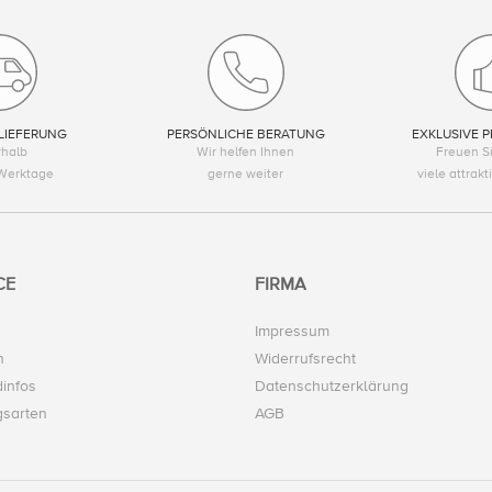
LIEFERUNG
PERSÖNLICHE BERATUNG
EXKLUSIVE P
rhalb
Wir helfen Ihnen
Freuen Si
Werktage
gerne weiter
viele attrak
CE
FIRMA
Impressum
n
Widerrufsrecht
infos
Datenschutzerklärung
gsarten
AGB