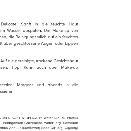
Delicate: Sanft in die feuchte Haut
mem Wasser abspülen. Um Make-up von
en, die Reinigungsmilch auf ein feuchtes
ft über geschlossene Augen oder Lippen
 Auf die gereinigte, trockene Gesichtshaut
ssen. Tipp: Kann auch über Make-up
otection: Morgens und abends in die
ssieren.
G MILK SOFT & DELICATE: Water (Aqua), Prunus
rg, Pelargonium Graveolens Water* org, Santalum
nthus Annuus (Sunflower) Seed Oil* org, Glyceryl