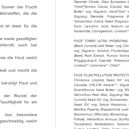
Stearate Citrate, Olea Europaea (O
 Samen der Frucht
Theobroma Cacao (Cocoa) Seed
Butter* org, Glycerin, Alcohol*
ährstoffen, die die
Glyceryl Stearate, Fragrance (
Tamarindus Indica Seed Polysacc
 ist ideal für die
Gum, Levulinic Acid, Sodium Lev
Glutamate, Carrageenan, Linalool**
re sowie gesättigten
FACE TONER ULTRA HYDRATING: Wa
ahlkraft, auch bei
(Black Currant) Leaf Water* org, Ci
org, Glycerin, Alcohol, Fructoolig
(Beet) Root Extract, Punica Grana
sie die Haut weich
Polyglyceryl-4 Caprate, Potassiu
Linalool**, Limonene**, Citral**
gkeit und macht die
FACE FLUID POLLUTION PROTECTION
Chinensis (Jojoba) Seed Oil* or
d beruhigt Haut und
Cocoate, C15-C19 Alkane***, Glyc
Grandiflorum Seed Butter* org, Ri
Verniciflua Peel Wax, Glyceryl Ste
 der Wurzel der
Currant) Seed Oil* org, Schisandra 
euchtigkeit für ein
Seed Oil* org, Salvia Hispanica S
Mentha Piperita (Peppermint) Leaf E
 das besondere
Rosmarinus Officinalis (Rosemary)
Filtrate, Helianthus Annuus (Sunf
h geschmeidig, weich
Tocopherol, Maltodextrin, Sodi