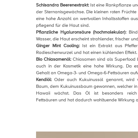
Schisandra Beerenextrakt:
Ist eine Rankpflanze un
der Sternanisgewächse. Die kleinen roten Früchte 
eine hohe Anzahl an wertvollen Inhaltsstoffen au
pflegend für die Haut sind.
Pflanzliche Hyaluronsäure (hochmolekular):
Bind
Wasser, die Haut erscheint strahlender, frischer un
Ginger Mint Cooling:
Ist ein Extrakt aus Pfeffe
Radieschenwurzel und hat einen kühlenden Effekt.
Bio Chiasamenöl:
Chiasamen sind als Superfood
auch in der Kosmetik eine hohe Wirkung. Da e
Gehalt an Omega-3- und Omega-6-Fettsäuren aufw
Kendiöl:
Oder auch Kukuinussöl genannt, wird 
Baum, dem Kukuinussbaum gewonnen, welcher in 
Hawaii wächst. Das Öl ist besonders reich
Fettsäuren und hat dadurch wohltuende Wirkung a