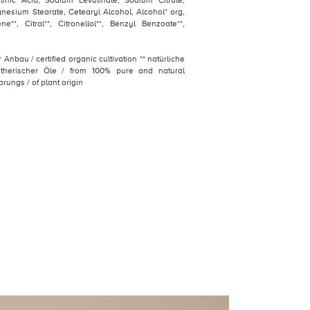
ulinic Acid, Sodium Levulinate, Sodium Citrate,
esium Stearate, Cetearyl Alcohol, Alcohol* org,
e**, Citral**, Citronellol**, Benzyl Benzoate**,
er Anbau / certified organic cultivation ** natürliche
ätherischer Öle / from 100% pure and natural
prungs / of plant origin