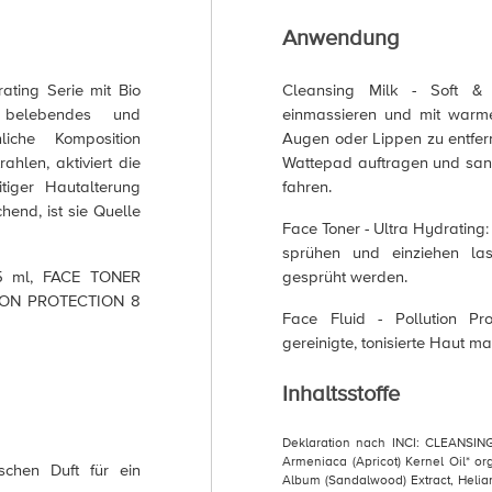
Anwendung
ating Serie mit Bio
Cleansing Milk - Soft & 
 belebendes und
einmassieren und mit war
nliche Komposition
Augen oder Lippen zu entfern
ahlen, aktiviert die
Wattepad auftragen und san
itiger Hautalterung
fahren.
hend, ist sie Quelle
Face Toner - Ultra Hydrating:
sprühen und einziehen la
5 ml, FACE TONER
gesprüht werden.
ION PROTECTION 8
Face Fluid - Pollution Pr
gereinigte, tonisierte Haut ma
Inhaltsstoffe
Deklaration nach INCI: CLEANSIN
Armeniaca (Apricot) Kernel Oil* o
schen Duft für ein
Album (Sandalwood) Extract, Helia