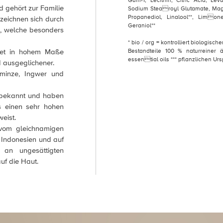
Gum-1, Lecithin, Citric Acid, Lev
d gehört zur Familie
Sodium Stearoyl Glutamate, Magn
Propanediol, Linalool**, Limonen
zeichnen sich durch
Geraniol**
s, welche besonders
* bio / org = kontrolliert biologisch
et in hohem Maße
Bestandteile 100 % naturreiner 
essential oils *** pflanzlichen Urs
d ausgeglichener.
rminze, Ingwer und
 bekannt und haben
s einen sehr hohen
eist.
vom gleichnamigen
Indonesien und auf
 an ungesättigten
uf die Haut.