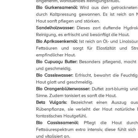
angenehm, wohltuendes Reinigungsritual.
Bio Gurkensamenöl:
Wird aus den getrockneten
durch Kaltpressung gewonnen. Es ist reich an N
Haut sanft pflegen und stärken.
Sandelholzwasser:
Dieses zart duftende Hydrolat
Reinigung, es erfrischt und besänftigt die Haut.
Bio Aprikosenkernöl:
Ist reich an Öl- und Linolsäu
Fettsäuren und sorgt für Elastizität und Str
empfindlicher Haut.
Bio Cupuaçu Butter:
Besonders pflegend, macht 
und geschmeidig.
Bio Cassiswasser:
Erfrischt, bewahrt die Feuchti
Haut glatt und geschmeidig.
Bio Orangenblütenwasser:
Duftet zart-blumig un
Sinne. Zudem tonisiert es sanft die Haut.
Beta Vulgaris:
Bezeichnet einen Auszug aus
Rübenpflanze, sie verleiht der Haut natürliche F
fantastisches Hautgefühl.
Bio Cassissamenöl:
Pflegt die Haut durch
Fettsäurespektrum extra intensiv, diese fühlt sic
und vitalisiert an.