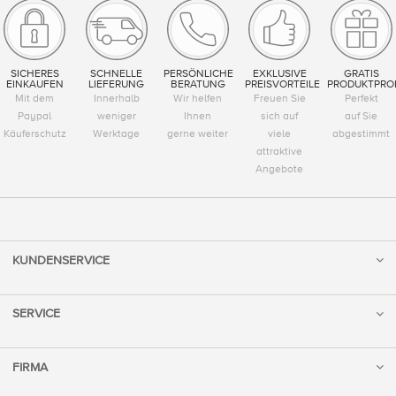
SICHERES
SCHNELLE
PERSÖNLICHE
EXKLUSIVE
GRATIS
EINKAUFEN
LIEFERUNG
BERATUNG
PREISVORTEILE
PRODUKTPRO
Mit dem
Innerhalb
Wir helfen
Freuen Sie
Perfekt
Paypal
weniger
Ihnen
sich auf
auf Sie
Käuferschutz
Werktage
gerne weiter
viele
abgestimmt
attraktive
Angebote
KUNDENSERVICE
SERVICE
FIRMA