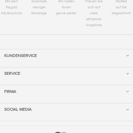
Mit dem
Innerhalb
Wir helfen
Freuen Sie
Perfekt
Paypal
weniger
Ihnen
sich auf
auf Sie
Käuferschutz
Werktage
gerne weiter
viele
abgestimmt
attraktive
Angebote
KUNDENSERVICE
SERVICE
FIRMA
SOCIAL MEDIA