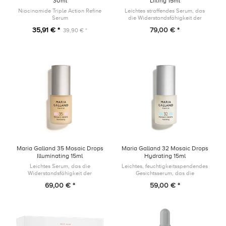
30ml
Lifting 15ml
Niacinamide Triple Action Refine
Leichtes straffendes Serum, das
Serum
die Widerstandsfähigkeit der
Hautbarriere unterstützt und die
35,91 € *
79,00 € *
39,90 € *
Zeichen der Hautalterung
bekämpft, indem es das
Erscheinungsbil...
Maria Galland 35 Mosaic Drops
Maria Galland 32 Mosaic Drops
Illuminating 15ml
Hydrating 15ml
Leichtes Serum, das die
Leichtes, feuchtigkeitsspendendes
Widerstandsfähigkeit der
Gesichtsserum, das die
Hautbarriere unterstützt und einem
Widerstandsfähigkeit der
69,00 € *
59,00 € *
fahlen Teint entgegenwirkt, indem
Hautbarriere unterstützt und dem
es Deiner Haut einen gesund-
Austrocknen der Haut
aussehende...
entgegenwirkt, indem...