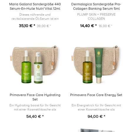
Maria Galland Sondergröße 440
Dermalogica Sondergröße Pro-
Sérum-En-Huile Nutri’Vital 12ml
Collagen Banking Serum 5ml
Dieses nährende und
PLUMP SKIN + PRESERVE
revitalisierende Öl-Serum ist ein
COLLAGEN
wahrer Wirkstoffträger mit
35,10 € *
14,40 € *
39,00 € *
16,00 € *
trockenem, seidigem Finish für
höchstes Wohlbefinden.
Primavera Face Care Hydrating
Primavera Face Care Energy Set
Set
Ein Hydrating boost für Ihr Gesicht
Ein Energiekick für Ihr Gesicht mit
mit einer Kosmetiktasche als
einer Kosmetiktasche als
Geschenk!
Geschenk!
54,40 € *
94,00 € *