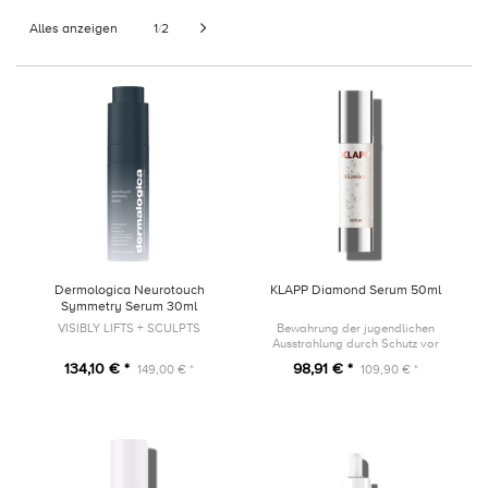
Alles anzeigen
1
2
/
Dermologica Neurotouch
KLAPP Diamond Serum 50ml
Symmetry Serum 30ml
VISIBLY LIFTS + SCULPTS
Bewahrung der jugendlichen
Ausstrahlung durch Schutz vor
vorzeitiger Hautalterung
134,10 € *
98,91 € *
149,00 € *
109,90 € *