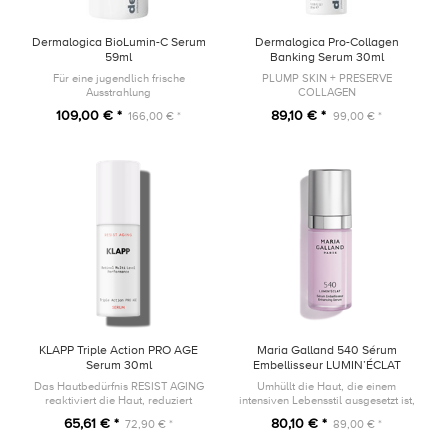
Dermalogica BioLumin-C Serum
Dermalogica Pro-Collagen
59ml
Banking Serum 30ml
Für eine jugendlich frische
PLUMP SKIN + PRESERVE
Ausstrahlung
COLLAGEN
109,00 € *
89,10 € *
166,00 € *
99,00 € *
KLAPP Triple Action PRO AGE
Maria Galland 540 Sérum
Serum 30ml
Embellisseur LUMIN’ÉCLAT
30ml
Das Hautbedürfnis RESIST AGING
Umhüllt die Haut, die einem
reaktiviert die Haut, reduziert
intensiven Lebensstil ausgesetzt ist,
Linien und Falten.
mit einem strahlenden Schimmer.
65,61 € *
80,10 € *
72,90 € *
89,00 € *