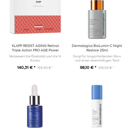
KLAPP RESIST AGING Retinol
Dermalogica BioLumin-C Night
Triple Action PRO AGE Power
Restore 25ml
Trio SET
Verbessert die Elastizität und die V-
Sorgt für langanhaltenden Glow
Kontur
und einen ebenmäßigen Teint
140,31 € *
98,10 € *
155,90 € *
109,00 € *