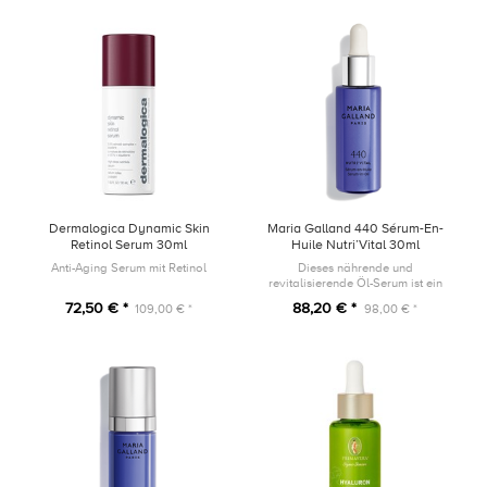
Dermalogica Dynamic Skin
Maria Galland 440 Sérum-En-
Retinol Serum 30ml
Huile Nutri’Vital 30ml
Anti-Aging Serum mit Retinol
Dieses nährende und
revitalisierende Öl-Serum ist ein
wahrer Wirkstoffträger mit
72,50 € *
88,20 € *
109,00 € *
98,00 € *
trockenem, seidigem Finish für
höchstes Wohlbefinden.