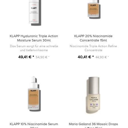
KLAPP Hyaluronic Triple Action
KLAPP 20% Niacinamide
Moisture Serum 30ml
Concentrate 15ml
Das Serum sorgt für eine schnelle
Niacinamide Triple Action Refine
und tiefenwirksame
Concentrate
Feuchtigkeitszufuhr. Für ein
49,41 € *
40,41 € *
54,90 € *
44,90 € *
spürbar pralles Hautgefühl und
einen natürlichen Glow.
KLAPP 10% Niacinamide Serum
Maria Galland 36 Mosaic Drops