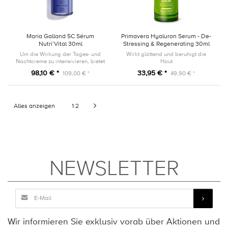
Maria Galland 5C Sérum
Primavera Hyaluron Serum - De-
Nutri’Vital 30ml
Stressing & Regenerating 30ml
Um die Wirkung der Tages- und
Wirkt glättend und beruhigt die
Nachtcreme zu intensivieren, bietet
Haut
dieses Serum eine leichte, zart
98,10 € *
33,95 € *
109,00 € *
49,90 € *
schmelzende Textur, die wie eine
zweite Haut ist.
Alles anzeigen
1
2
/
NEWSLETTER
Wir informieren Sie exklusiv vorab über Aktionen und