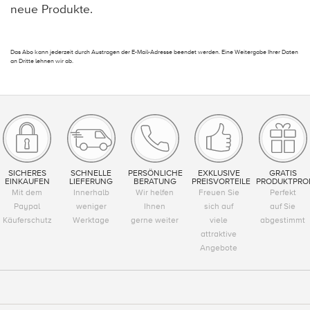
neue Produkte.
Das Abo kann jederzeit durch Austragen der E-Mail-Adresse beendet werden. Eine Weitergabe Ihrer Daten
an Dritte lehnen wir ab.
SICHERES
SCHNELLE
PERSÖNLICHE
EXKLUSIVE
GRATIS
EINKAUFEN
LIEFERUNG
BERATUNG
PREISVORTEILE
PRODUKTPRO
Mit dem
Innerhalb
Wir helfen
Freuen Sie
Perfekt
Paypal
weniger
Ihnen
sich auf
auf Sie
Käuferschutz
Werktage
gerne weiter
viele
abgestimmt
attraktive
Angebote