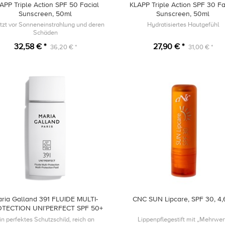
APP Triple Action SPF 50 Facial
KLAPP Triple Action SPF 30 Fa
Sunscreen, 50ml
Sunscreen, 50ml
tzt vor Sonneneinstrahlung und deren
Hydratisiertes Hautgefühl
Schäden
32,58 € *
27,90 € *
36,20 € *
31,00 € *
ria Galland 391 FLUIDE MULTI-
CNC SUN Lipcare, SPF 30, 4,
TECTION UNI’PERFECT SPF 50+
in perfektes Schutzschild, reich an
Lippenpflegestift mit „Mehrwer