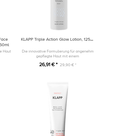
Face
KLAPP Triple Action Glow Lotion, 125ml
50ml
ie Haut
Die innovative Formulierung für angenehm
gepflegte Haut mit einem
atemberaubenden Shimmer Effekt
26,91 € *
29,90 € *