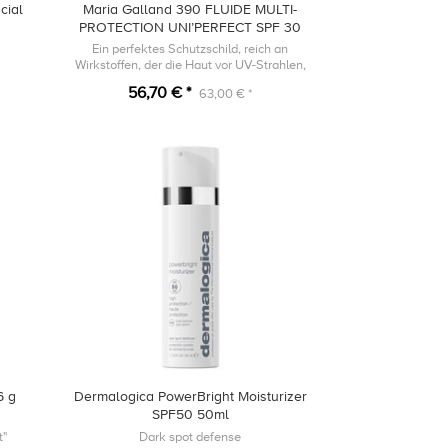
cial
Maria Galland 390 FLUIDE MULTI-
PROTECTION UNI’PERFECT SPF 30
Ein perfektes Schutzschild, reich an
Wirkstoffen, der die Haut vor UV-Strahlen,
blauem Licht und Umweltverschmutzung
56,70 € *
63,00 € *
schützt.
6 g
Dermalogica PowerBright Moisturizer
SPF50 50ml
t"
Dark spot defense