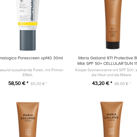
malogica Porescreen spf40 30ml
Maria Galland 971 Protective 
Milk SPF 50+ CELLULAR'SUN 1
gesund aussehende Poren, mit Primer-
Körper-Sonnencreme mit SPF 50+, s
Effekt
die Haut und die Meere
58,50 € *
43,20 € *
65,00 € *
48,00 € *