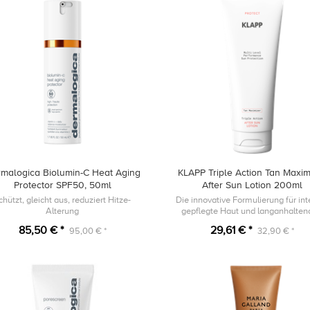
malogica Biolumin-C Heat Aging
KLAPP Triple Action Tan Maxim
Protector SPF50, 50ml
After Sun Lotion 200ml
chützt, gleicht aus, reduziert Hitze-
Die innovative Formulierung für int
Alterung
gepflegte Haut und langanhalte
Bräune.
85,50 € *
29,61 € *
95,00 € *
32,90 € *