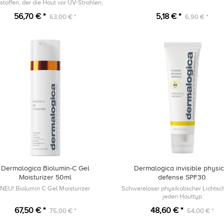
stoffen, der die Haut vor UV-Strahlen,
uem Licht und Umweltverschmutzung
56,70 € *
5,18 € *
63,00 € *
6,90 € *
schützt.
Dermalogica Biolumin-C Gel
Dermalogica invisible physic
Moisturizer 50ml
defense SPF30
NEU! Biolumin C Gel Moisturizer
Schwereloser physikalischer Lichtsch
jeden Hauttyp
67,50 € *
48,60 € *
75,00 € *
54,00 € *