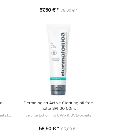
67,50 € *
75,00 € *
al
Dermalogica Active Clearing oil free
matte SPF30 50ml
utz für
Leichte Lotion mit UVA- & UVB-Schutz
58,50 € *
65,00 € *