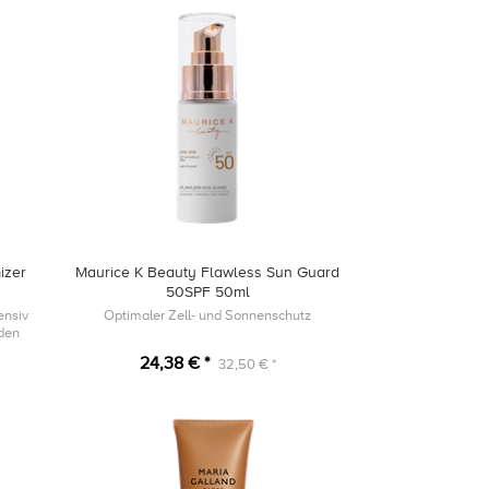
izer
Maurice K Beauty Flawless Sun Guard
50SPF 50ml
ensiv
Optimaler Zell- und Sonnenschutz
nden
24,38 € *
32,50 € *