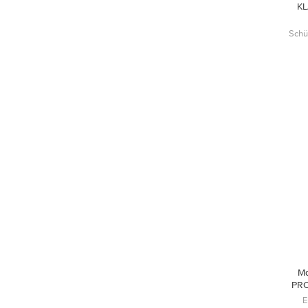
KL
Schü
Ma
PRO
E