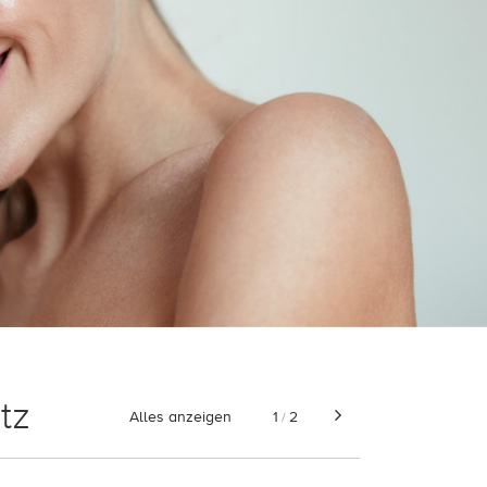
tz
Alles anzeigen
1
2
/