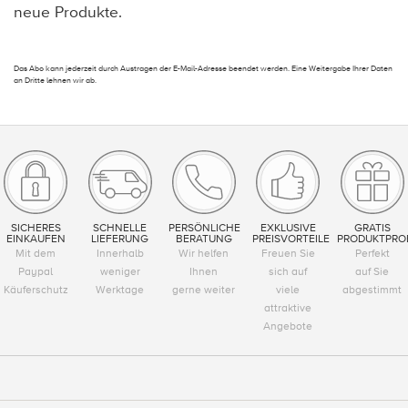
neue Produkte.
Das Abo kann jederzeit durch Austragen der E-Mail-Adresse beendet werden. Eine Weitergabe Ihrer Daten
an Dritte lehnen wir ab.
SICHERES
SCHNELLE
PERSÖNLICHE
EXKLUSIVE
GRATIS
EINKAUFEN
LIEFERUNG
BERATUNG
PREISVORTEILE
PRODUKTPRO
Mit dem
Innerhalb
Wir helfen
Freuen Sie
Perfekt
Paypal
weniger
Ihnen
sich auf
auf Sie
Käuferschutz
Werktage
gerne weiter
viele
abgestimmt
attraktive
Angebote