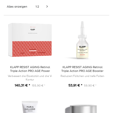
Alles anzeigen
1
2
/
KLAPP RESIST AGING Retinol
KLAPP RESIST AGING Retinol
Triple Action PRO AGE Power
Triple Action PRO AGE Booster
Trio SET
15ml
Verbessert die Elastizität und die V-
Reduziert Fältchen und tiefe Falten
Kontur
140,31 € *
53,91 € *
155,90 € *
59,90 € *