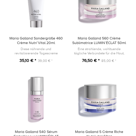
Maria Galland Sondergröße 460
Maria Galland 560 Crème
Crème Nutri’Vital 20ml
Sublimatrice LUMIN’ÉCLAT 50ml
Diese nährende und
Eine strahlende, wohltuende
revitalisierende Tagescreme
tägliche Verbündete für die Haut,
umhüllt die Haut mit einer samtig-
die einem dynamischen Lebensstil
35,10 € *
76,50 € *
39,00 € *
85,00 € *
weichen und reichhaltigen Textur.
ausgesetzt ist.
Maria Galland 540 Sérum
Maria Galland 5 Crème Riche