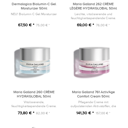
Dermalogica Biolumin-C Gel
Maria Galland 262 CRÈME
Moisturizer 50ml
LÈGÈRE HYDRA'GLOBAL 50ml
NEU! Biolumin C Gel Moisturizer
Leichte, vitalisierende und
feuchtigkeitsspendende Creme.
Dieses Produkt ist die neue Version
67,50 € *
69,00 € *
75,00 € *
76,00 € *
des Produkts 96A Crème Hydra
Intense Plus
Maria Galland 260 CRÈME
Maria Galland 761 Activ'Age
HYDRA'GLOBAL 50ml
Comfort Cream 50ml
Vitalisierende,
Pflegende Creme mit
feuchtigkeitsspendende Creme.
aufpolsternden Aktivstoffen, die
Dieses Produkt ist die neue Version
die Schönheit trockener, reifer
73,80 € *
141,30 € *
82,00 € *
157,00 € *
des Produkts 96 Crème
Haut aktiviert.
Hydratante Intense