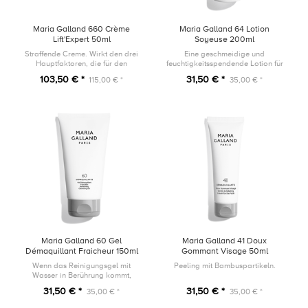
Maria Galland 660 Crème
Maria Galland 64 Lotion
Lift'Expert 50ml
Soyeuse 200ml
Straffende Creme. Wirkt den drei
Eine geschmeidige und
Hauptfaktoren, die für den
feuchtigkeitsspendende Lotion für
Kollagenabbau verantwortlich
alle Hauttypen: Sie bewahrt das
103,50 € *
31,50 € *
115,00 € *
35,00 € *
sind, entgegen.
Ökosystem der Haut, spendet
intensiv Feuchtigkeit und beruhigt
sie.
Maria Galland 60 Gel
Maria Galland 41 Doux
Démaquillant Fraicheur 150ml
Gommant Visage 50ml
Wenn das Reinigungsgel mit
Peeling mit Bambuspartikeln.
Wasser in Berührung kommt,
verwandelt es sich in einen
31,50 € *
31,50 € *
35,00 € *
35,00 € *
erfrischenden Reinigungsschaum,
der alle Unreinheiten wirksam