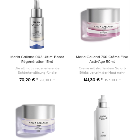
Maria Galland 003 Ultim' Boost
Maria Galland 760 Créme Fine
Régénération 15ml
Activ'Age 50ml
Die ultimativ regenerierende
Creme mit straffendem Sofort-
Schönheitslösung für die
Effekt: verleiht der Haut mehr
Pflegebedürfnisse bei einem
Wohlbefinden, Festigkeit und
70,20 € *
141,30 € *
78,00 € *
157,00 € *
modernen Lifestyle.
Dichte.