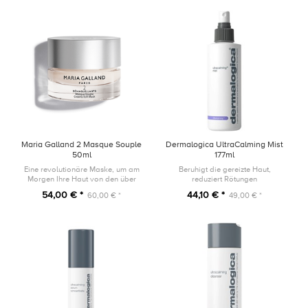
entfernt.
Maria Galland 2 Masque Souple
Dermalogica UltraCalming Mist
50ml
177ml
Eine revolutionäre Maske, um am
Beruhigt die gereizte Haut,
Morgen Ihre Haut von den über
reduziert Rötungen
Nacht entstandenen Unreinheiten
54,00 € *
44,10 € *
60,00 € *
49,00 € *
zu reinigen.