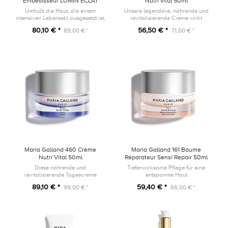
Embellisseur LUMIN’ÉCLAT
Nutri’vital 50ml
30ml
Umhüllt die Haut, die einem
Unsere legendäre, nährende und
intensiven Lebensstil ausgesetzt ist,
revitalisierende Creme wirkt
mit einem strahlenden Schimmer.
nachts, dem Höhepunkt der
80,10 € *
56,50 € *
89,00 € *
71,00 € *
Zellregeneration.
Maria Galland 460 Crème
Maria Galland 161 Baume
Nutri’Vital 50ml
Réparateur Sensi’Repair 50ml
Diese nährende und
Tiefenwirksame Pflege für eine
revitalisierende Tagescreme
entspannte Haut
umhüllt die Haut mit einer samtig-
89,10 € *
59,40 € *
99,00 € *
66,00 € *
weichen und reichhaltigen Textur.