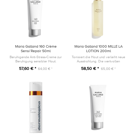
Maria Galland 160 Crème
Maria Galland 1000 MILLE LA
Sensi’Repair 50ml
LOTION 200ml
Beruhigende Anti-Stress-Creme zur
Tonisiert die Haut und verleiht neue
Beruhigung sensibler Haut.
Ausstrahlung. Die wertvollen
Aktivstoffe spenden Feuchtigkeit,
57,60 € *
58,50 € *
64,00 € *
65,00 € *
glätten und bereiten die Haut auf
die MILLE-Pflegeprodukt...