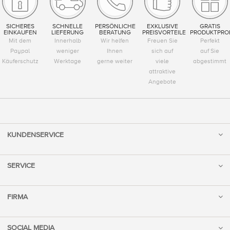
SICHERES
SCHNELLE
PERSÖNLICHE
EXKLUSIVE
GRATIS
EINKAUFEN
LIEFERUNG
BERATUNG
PREISVORTEILE
PRODUKTPRO
Mit dem
Innerhalb
Wir helfen
Freuen Sie
Perfekt
Paypal
weniger
Ihnen
sich auf
auf Sie
Käuferschutz
Werktage
gerne weiter
viele
abgestimmt
attraktive
Angebote
KUNDENSERVICE
SERVICE
FIRMA
SOCIAL MEDIA