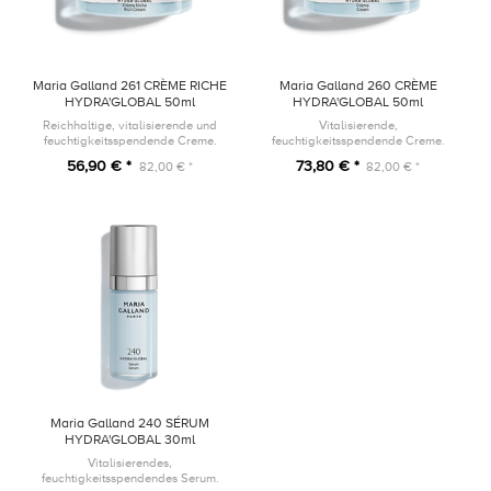
Maria Galland 261 CRÈME RICHE
Maria Galland 260 CRÈME
HYDRA'GLOBAL 50ml
HYDRA'GLOBAL 50ml
Reichhaltige, vitalisierende und
Vitalisierende,
feuchtigkeitsspendende Creme.
feuchtigkeitsspendende Creme.
Dieses Produkt ist die neue Version
Dieses Produkt ist die neue Version
56,90 € *
73,80 € *
82,00 € *
82,00 € *
des Produkts 96B Crème Hydra-
des Produkts 96 Crème
Nutritive Intense
Hydratante Intense
Maria Galland 240 SÉRUM
HYDRA'GLOBAL 30ml
Vitalisierendes,
feuchtigkeitsspendendes Serum.