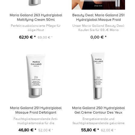
Maria Galland 263 Hydra'global
Beauty Deal: Maria Galland 251
Mattifying Cream 50ml
Hydra'global Masque Froid
Défatigant Regard 2ml
Perfekt ausbalancierte Pflege für
Unser Maria Galland Beauty Deal:
ölige Haut
Kaufen Sie für 69,-€ Maria
Galland Produkte und Sie erhalten
62,10 € *
0,00 € *
69,00 € *
Maske gratis zu Ihrer Bestellung
Maria Galland 251 Hydra'global
Maria Galland 250 Hydra'global
Masque Froid Défatigant
Gel Crème Contour Des Yeux
Regard 30ml
15ml
Feuchtigkeitsspendende Anti-
Energetisierende und
müdigkeitsmaske für die
feuchtigkeitsspendende gel-crème
Augenkonturen.
für die Augenkonturen.
46,80 € *
55,80 € *
52,00 € *
62,00 € *