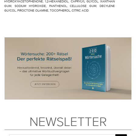
HYDROXYACETOPHENONE, 1,2-HEXANEDIOL, CAPRYLYL GLYCOL, XANTHAN
GUM, SODIUM HYDROXIDE, PANTHENOL, CELLULOSE GUM, DECYLENE
GLYCOL, PIROCTONE OLAMINE, TOCOPHEROL, CITRIC ACID
NEWSLETTER