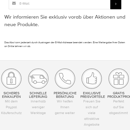
Wir informieren Sie exklusiv vorab über Aktionen und
neue Produkte.
Das Abo kann jederzeit durch Austragen der E-Mail-Adresse beendet werden. Eine Weitergabe Ihrer Daten
an Dritte lehnen wir ab.
SICHERES
SCHNELLE
PERSÖNLICHE
EXKLUSIVE
GRATIS
EINKAUFEN
LIEFERUNG
BERATUNG
PREISVORTEILE
PRODUKTPRO
Mit dem
Innerhalb
Wir helfen
Freuen Sie
Perfekt
Paypal
weniger
Ihnen
sich auf
auf Sie
Käuferschutz
Werktage
gerne weiter
viele
abgestimmt
attraktive
Angebote