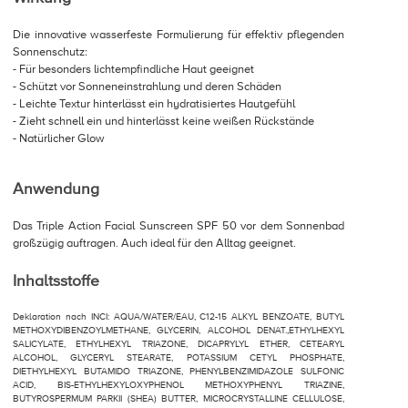
Die innovative wasserfeste Formulierung für effektiv pflegenden
Sonnenschutz:
- Für besonders lichtempfindliche Haut geeignet
- Schützt vor Sonneneinstrahlung und deren Schäden
- Leichte Textur hinterlässt ein hydratisiertes Hautgefühl
- Zieht schnell ein und hinterlässt keine weißen Rückstände
- Natürlicher Glow
Anwendung
Das Triple Action Facial Sunscreen SPF 50 vor dem Sonnenbad
großzügig auftragen. Auch ideal für den Alltag geeignet.
Inhaltsstoffe
Deklaration nach INCI: AQUA/WATER/EAU, C12-15 ALKYL BENZOATE, BUTYL
METHOXYDIBENZOYLMETHANE, GLYCERIN, ALCOHOL DENAT.,ETHYLHEXYL
SALICYLATE, ETHYLHEXYL TRIAZONE, DICAPRYLYL ETHER, CETEARYL
ALCOHOL, GLYCERYL STEARATE, POTASSIUM CETYL PHOSPHATE,
DIETHYLHEXYL BUTAMIDO TRIAZONE, PHENYLBENZIMIDAZOLE SULFONIC
ACID, BIS-ETHYLHEXYLOXYPHENOL METHOXYPHENYL TRIAZINE,
BUTYROSPERMUM PARKII (SHEA) BUTTER, MICROCRYSTALLINE CELLULOSE,