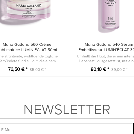
Maria Galland 560 Crème
Maria Galland 540 Sérum
ublimatrice LUMIN’ÉCLAT 50ml
Embellisseur LUMIN’ÉCLAT 3
ne strahlende, wohltuende tägliche
Umhüllt die Haut, die einem inten
erbündete für die Haut, die einem
Lebensstil ausgesetzt ist, mit ei
amischen Lebensstil ausgesetzt ist.
strahlenden Schimmer.
76,50 € *
80,10 € *
85,00 € *
89,00 € *
NEWSLETTER