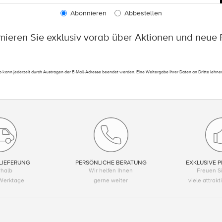
Abonnieren
Abbestellen
rmieren Sie exklusiv vorab über Aktionen und neue 
 kann jederzeit durch Austragen der E-Mail-Adresse beendet werden. Eine Weitergabe Ihrer Daten an Dritte lehnen
LIEFERUNG
PERSÖNLICHE BERATUNG
EXKLUSIVE P
rhalb
Wir helfen Ihnen
Freuen Si
Werktage
gerne weiter
viele attrak