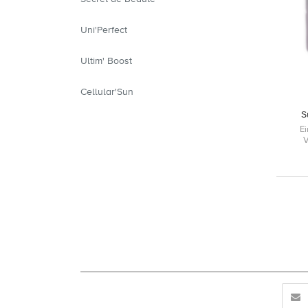
Uni'Perfect
Ultim' Boost
Cellular'Sun
S
Ei
V
dyn