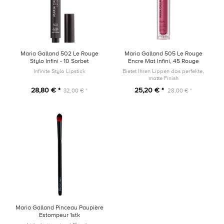
Maria Galland 502 Le Rouge
Maria Galland 505 Le Rouge
Stylo Infini - 10 Sorbet
Encre Mat Infini, 45 Rouge
Grenadine
Hibiscus, 6,5ml
Infinite Stylo Lipstick
Bietet Ihren Lippen das perfekte,
matte Finish
28,80 € *
25,20 € *
32,00 € *
28,00 € *
Maria Galland Pinceau Paupière
Estompeur 1stk