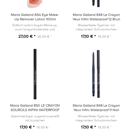
Maria Galland 65A Eye Make-
Maria Galland 848 Le Crayon
Up Remover Lotion 100ml
Yeux Infini Waterproof 12 Brun
Ambré
Entfernt sofort Augen-Make-up,
Wasserfester Eyeliner mit
auch langanhaltendes und
integriertem Schwämmchen-
wasserfestes Make-up.
Applikator und Anspitzer
27,00 € *
17,10 € *
30,00 € *
19,00 € *
Maria Galland 850 LE CRAYON
Maria Galland 848 Le Crayon
SOURCILS INFINI WATERPOOF
Yeux Infini Waterproof 11 Noir
12 Chatain
Geschmeidiger augenbrauenstift
Wasserfester Eyeliner mit
mit bürstchen
integriertem Schwämmchen-
Applikator und Anspitzer
17,10 € *
17,10 € *
19,00 € *
19,00 € *