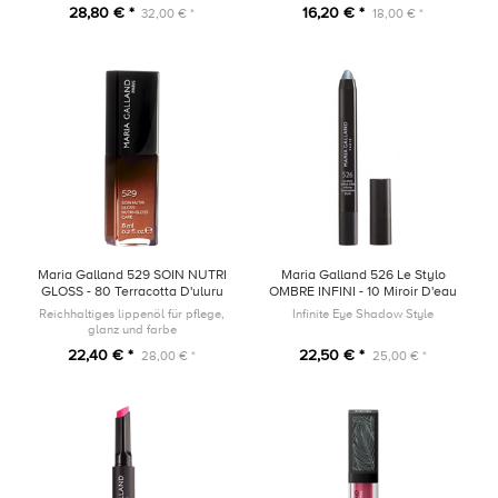
ihren Ef fekt und pflegt die
Schwämmchen-Applikator und
28,80 € *
16,20 € *
32,00 € *
18,00 € *
Wimpern, dank der mit Peptiden,
einem Anspitzer.
pflanzlichen Ölen, Vitamin E und
P...
Maria Galland 529 SOIN NUTRI
Maria Galland 526 Le Stylo
GLOSS - 80 Terracotta D'uluru
OMBRE INFINI - 10 Miroir D'eau
Reichhaltiges lippenöl für pflege,
Infinite Eye Shadow Style
glanz und farbe
22,40 € *
22,50 € *
28,00 € *
25,00 € *