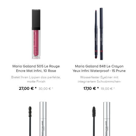
Maria Galland 505 Le Rouge
Maria Galland 848 Le Crayon
Encre Mat Infini, 10 Rose
Yeux Infini Waterproof - 15 Prune
Velours, 6,5ml
Charmante
Bietet Ihren Lippen das perfekte,
Wasserfester Eyeliner mit
matte Finish
integriertem Schwämmchen-
Applikator und Anspitzer
27,00 € *
17,10 € *
30,00 € *
19,00 € *