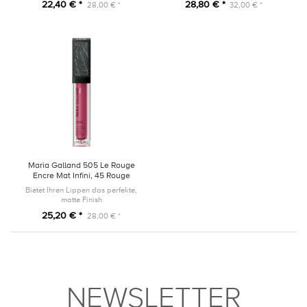
22,40 € *
28,80 € *
28,00 € *
32,00 € *
Maria Galland 505 Le Rouge
Encre Mat Infini, 45 Rouge
Hibiscus, 6,5ml
Bietet Ihren Lippen das perfekte,
matte Finish
25,20 € *
28,00 € *
NEWSLETTER