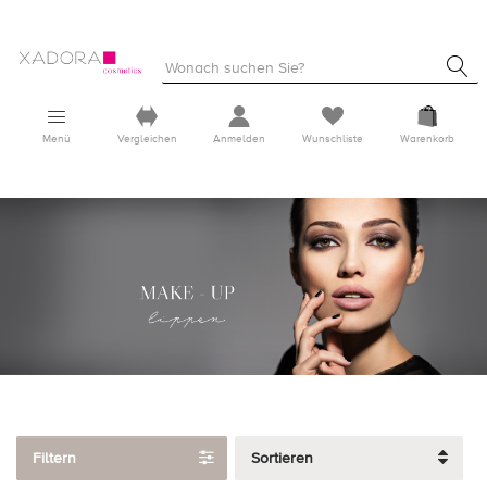
Menü
Vergleichen
Anmelden
Wunschliste
Warenkorb
Filtern
Sortieren