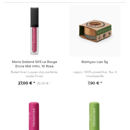
Maria Galland 505 Le Rouge
Balmyou Lips 5g
Encre Mat Infini, 10 Rose
Velours, 6,5ml
Bietet Ihren Lippen das perfekte,
vegan, 100% plastikfrei, Nur 4
matte Finish
Inhaltsstoffe
27,00 € *
7,90 € *
30,00 € *