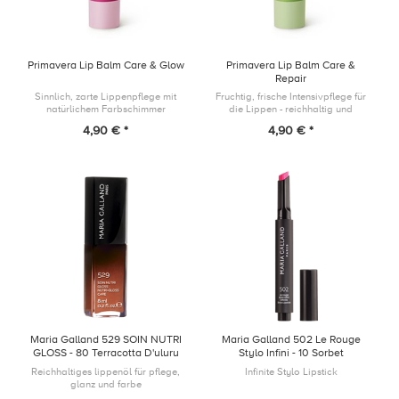
Primavera Lip Balm Care & Glow
Primavera Lip Balm Care &
Repair
Sinnlich, zarte Lippenpflege mit
Fruchtig, frische Intensivpflege für
natürlichem Farbschimmer
die Lippen - reichhaltig und
langanhaltend
4,90 € *
4,90 € *
Maria Galland 529 SOIN NUTRI
Maria Galland 502 Le Rouge
GLOSS - 80 Terracotta D'uluru
Stylo Infini - 10 Sorbet
Grenadine
Reichhaltiges lippenöl für pflege,
Infinite Stylo Lipstick
glanz und farbe