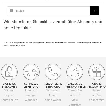
Wir informieren Sie exklusiv vorab über Aktionen und
neue Produkte.
Das Abo kann jederzeit durch Austragen der E-Mail-Adresse beendet werden. Eine Weitergabe Ihrer Daten
an Dritte lehnen wir ab.
SICHERES
SCHNELLE
PERSÖNLICHE
EXKLUSIVE
GRATIS
EINKAUFEN
LIEFERUNG
BERATUNG
PREISVORTEILE
PRODUKTPRO
Mit dem
Innerhalb
Wir helfen
Freuen Sie
Perfekt
Paypal
weniger
Ihnen
sich auf
auf Sie
Käuferschutz
Werktage
gerne weiter
viele
abgestimmt
attraktive