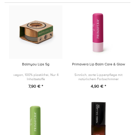
Balmyou Lips 5g
Primavera Lip Balm Care & Glow
vegan, 100% plastikfrei, Nur 4
Sinnlich, zarte Lippenpflege mit
Inhaltsstoffe
natürlichem Farbschimmer
7,90 € *
4,90 € *