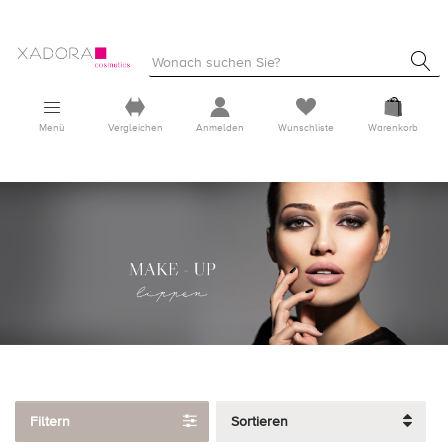
Menü
Vergleichen
Anmelden
Wunschliste
Warenkorb
Filtern
Sortieren