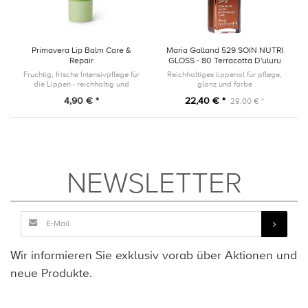
Primavera Lip Balm Care &
Maria Galland 529 SOIN NUTRI
Repair
GLOSS - 80 Terracotta D'uluru
Fruchtig, frische Intensivpflege für
Reichhaltiges lippenöl für pflege,
die Lippen - reichhaltig und
glanz und farbe
langanhaltend
4,90 € *
22,40 € *
28,00 € *
NEWSLETTER
Wir informieren Sie exklusiv vorab über Aktionen und
neue Produkte.