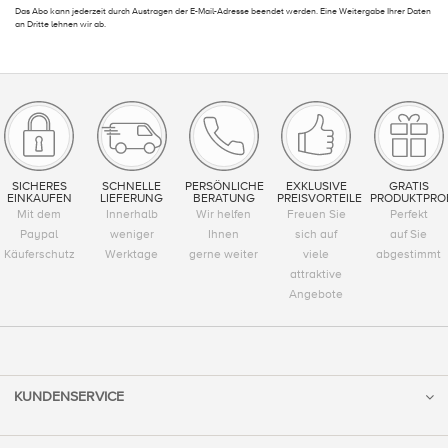
Das Abo kann jederzeit durch Austragen der E-Mail-Adresse beendet werden. Eine Weitergabe Ihrer Daten
an Dritte lehnen wir ab.
SICHERES
SCHNELLE
PERSÖNLICHE
EXKLUSIVE
GRATIS
EINKAUFEN
LIEFERUNG
BERATUNG
PREISVORTEILE
PRODUKTPRO
Mit dem
Innerhalb
Wir helfen
Freuen Sie
Perfekt
Paypal
weniger
Ihnen
sich auf
auf Sie
Käuferschutz
Werktage
gerne weiter
viele
abgestimmt
attraktive
Angebote
KUNDENSERVICE