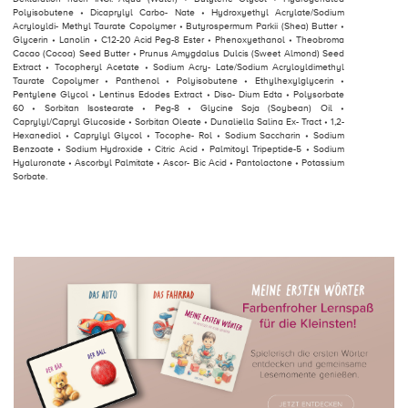
Polyisobutene • Dicaprylyl Carbo- Nate • Hydroxyethyl Acrylate/Sodium
Acryloyldi- Methyl Taurate Copolymer • Butyrospermum Parkii (Shea) Butter •
Glycerin • Lanolin • C12-20 Acid Peg-8 Ester • Phenoxyethanol • Theobroma
Cacao (Cocoa) Seed Butter • Prunus Amygdalus Dulcis (Sweet Almond) Seed
Extract • Tocopheryl Acetate • Sodium Acry- Late/Sodium Acryloyldimethyl
Taurate Copolymer • Panthenol • Polyisobutene • Ethylhexylglycerin •
Pentylene Glycol • Lentinus Edodes Extract • Diso- Dium Edta • Polysorbate
60 • Sorbitan Isostearate • Peg-8 • Glycine Soja (Soybean) Oil •
Caprylyl/Capryl Glucoside • Sorbitan Oleate • Dunaliella Salina Ex- Tract • 1,2-
Hexanediol • Caprylyl Glycol • Tocophe- Rol • Sodium Saccharin • Sodium
Benzoate • Sodium Hydroxide • Citric Acid • Palmitoyl Tripeptide-5 • Sodium
Hyaluronate • Ascorbyl Palmitate • Ascor- Bic Acid • Pantolactone • Potassium
Sorbate.