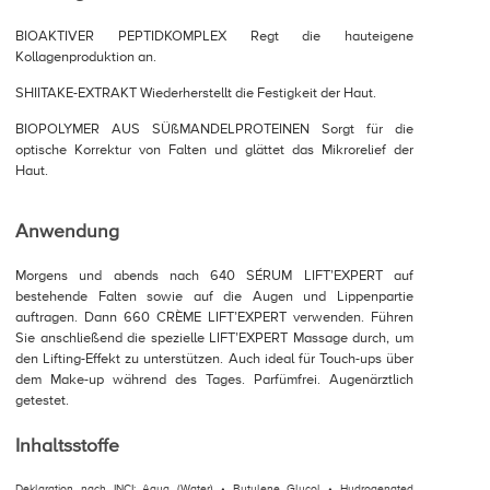
BIOAKTIVER PEPTIDKOMPLEX Regt die hauteigene
Kollagenproduktion an.
SHIITAKE-EXTRAKT Wiederherstellt die Festigkeit der Haut.
BIOPOLYMER AUS SÜßMANDELPROTEINEN Sorgt für die
optische Korrektur von Falten und glättet das Mikrorelief der
Haut.
Anwendung
Morgens und abends nach 640 SÉRUM LIFT’EXPERT auf
bestehende Falten sowie auf die Augen und Lippenpartie
auftragen. Dann 660 CRÈME LIFT’EXPERT verwenden. Führen
Sie anschließend die spezielle LIFT’EXPERT Massage durch, um
den Lifting-Effekt zu unterstützen. Auch ideal für Touch-ups über
dem Make-up während des Tages. Parfümfrei. Augenärztlich
getestet.
Inhaltsstoffe
Deklaration nach INCI: Aqua (Water) • Butylene Glycol • Hydrogenated