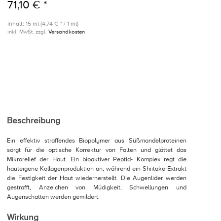
71,10 € *
Inhalt: 15 ml (4,74 € * / 1 ml)
inkl. MwSt. zzgl.
Versandkosten
Beschreibung
Ein effektiv straffendes Biopolymer aus Süßmandelproteinen
sorgt für die optische Korrektur von Falten und glättet das
Mikrorelief der Haut. Ein bioaktiver Peptid- Komplex regt die
hauteigene Kollagenproduktion an, während ein Shiitake-Extrakt
die Festigkeit der Haut wiederherstellt. Die Augenlider werden
gestrafft, Anzeichen von Müdigkeit, Schwellungen und
Augenschatten werden gemildert.
Wirkung