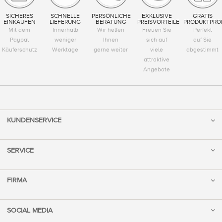
SICHERES
SCHNELLE
PERSÖNLICHE
EXKLUSIVE
GRATIS
EINKAUFEN
LIEFERUNG
BERATUNG
PREISVORTEILE
PRODUKTPRO
Mit dem
Innerhalb
Wir helfen
Freuen Sie
Perfekt
Paypal
weniger
Ihnen
sich auf
auf Sie
Käuferschutz
Werktage
gerne weiter
viele
abgestimmt
attraktive
Angebote
KUNDENSERVICE
SERVICE
FIRMA
SOCIAL MEDIA