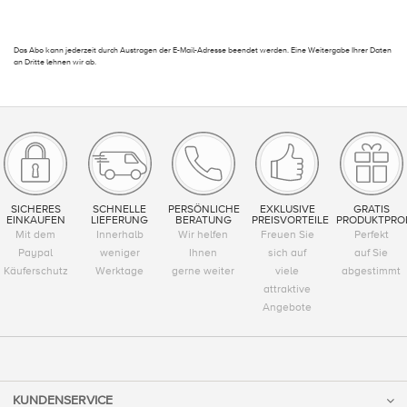
Das Abo kann jederzeit durch Austragen der E-Mail-Adresse beendet werden. Eine Weitergabe Ihrer Daten
an Dritte lehnen wir ab.
SICHERES
SCHNELLE
PERSÖNLICHE
EXKLUSIVE
GRATIS
EINKAUFEN
LIEFERUNG
BERATUNG
PREISVORTEILE
PRODUKTPRO
Mit dem
Innerhalb
Wir helfen
Freuen Sie
Perfekt
Paypal
weniger
Ihnen
sich auf
auf Sie
Käuferschutz
Werktage
gerne weiter
viele
abgestimmt
attraktive
Angebote
KUNDENSERVICE