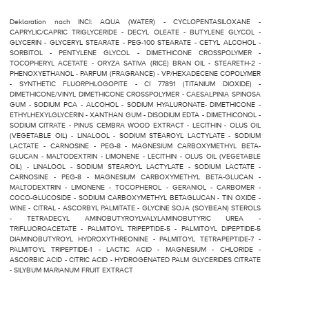
Deklaration nach INCI: AQUA (WATER) - CYCLOPENTASILOXANE -
CAPRYLIC/CAPRIC TRIGLYCERIDE - DECYL OLEATE - BUTYLENE GLYCOL -
GLYCERIN - GLYCERYL STEARATE - PEG-100 STEARATE - CETYL ALCOHOL -
SORBITOL - PENTYLENE GLYCOL - DIMETHICONE CROSSPOLYMER -
TOCOPHERYL ACETATE - ORYZA SATIVA (RICE) BRAN OIL - STEARETH-2 -
PHENOXYETHANOL - PARFUM (FRAGRANCE) - VP/HEXADECENE COPOLYMER
- SYNTHETIC FLUORPHLOGOPITE - CI 77891 (TITANIUM DIOXIDE) -
DIMETHICONE/VINYL DIMETHICONE CROSSPOLYMER - CAESALPINIA SPINOSA
GUM - SODIUM PCA - ALCOHOL - SODIUM HYALURONATE- DIMETHICONE -
ETHYLHEXYLGLYCERIN - XANTHAN GUM - DISODIUM EDTA - DIMETHICONOL -
SODIUM CITRATE - PINUS CEMBRA WOOD EXTRACT - LECITHIN - OLUS OIL
(VEGETABLE OIL) - LINALOOL - SODIUM STEAROYL LACTYLATE - SODIUM
LACTATE - CARNOSINE - PEG-8 - MAGNESIUM CARBOXYMETHYL BETA-
GLUCAN - MALTODEXTRIN - LIMONENE - LECITHIN - OLUS OIL (VEGETABLE
OIL) - LINALOOL - SODIUM STEAROYL LACTYLATE - SODIUM LACTATE -
CARNOSINE - PEG-8 - MAGNESIUM CARBOXYMETHYL BETA-GLUCAN -
MALTODEXTRIN - LIMONENE - TOCOPHEROL - GERANIOL - CARBOMER -
COCO-GLUCOSIDE - SODIUM CARBOXYMETHYL BETAGLUCAN - TIN OXIDE -
WINE - CITRAL - ASCORBYL PALMITATE - GLYCINE SOJA (SOYBEAN) STEROLS
- TETRADECYL AMINOBUTYROYLVALYLAMINOBUTYRIC UREA -
TRIFLUOROACETATE - PALMITOYL TRIPEPTIDE-5 - PALMITOYL DIPEPTIDE-5
DIAMINOBUTYROYL HYDROXYTHREONINE - PALMITOYL TETRAPEPTIDE-7 -
PALMITOYL TRIPEPTIDE-1 - LACTIC ACID - MAGNESIUM - CHLORIDE -
ASCORBIC ACID - CITRIC ACID - HYDROGENATED PALM GLYCERIDES CITRATE
- SILYBUM MARIANUM FRUIT EXTRACT