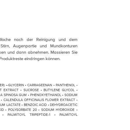
 Woche nach der Reinigung und dem
Stirn, Augenpartie und Mundkonturen
irken und dann abnehmen. Massieren Sie
 Produktreste eindringen können.
ATER) •-GLYCERIN • CARRAGEENAN • PANTHENOL •
 EXTRACT • SUCROSE • BUTYLENE GLYCOL •
NIA SPINOSA GUM • PHENOXYETHANOL • SODIUM
 • CALENDULA OFFICINALIS FLOWER EXTRACT •
UM LACTATE • BENZOIC ACID • DEHYDROACETIC
CID • POLYSORBATE 20 • SODIUM HYDROXIDE •
 • PALMITOYL TRIPEPTIDE-1 • PALMITOYL