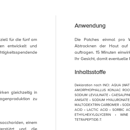
Anwendung
ell für die fünf am
Die Patches einmal pro
ien entwickelt und
Abtrocknen der Haut auf 
htigkeitsspendende
auftragen. 15 Minuten einw
Ihr Gesicht, damit eventuelle
Inhaltsstoffe
Deklaration nach INCI: AQUA (W
AMORPHOPHALLUS KONJAC ROOT
ken gleichzeitig in
SODIUM LEVULINATE • CAESALPI
lagenproduktion zu
ANISATE • SODIUM HYALURONATE
MALTODEXTRIN CARBOMER • SODI
ACID • LACTIC ACID • SORBIC A
ETHYLHEXYLGLYCERIN • WINE
TETRAPEPTIDE-7.
osacchariden, einem
erstützt und die