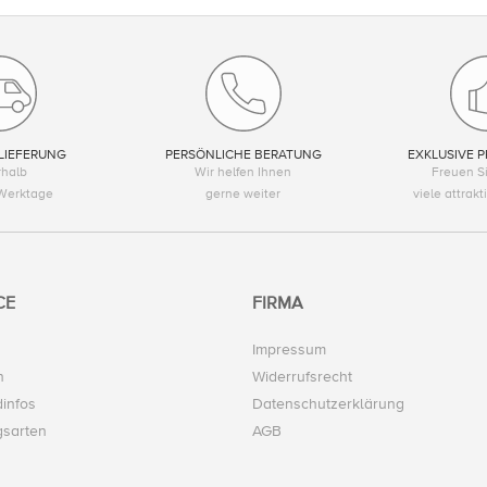
LIEFERUNG
PERSÖNLICHE BERATUNG
EXKLUSIVE P
rhalb
Wir helfen Ihnen
Freuen Si
Werktage
gerne weiter
viele attrak
CE
FIRMA
Impressum
n
Widerrufsrecht
infos
Datenschutzerklärung
gsarten
AGB