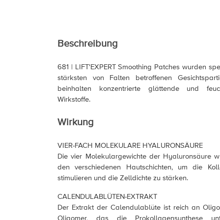
Beschreibung
681 | LIFT'EXPERT Smoothing Patches wurden spezi
stärksten von Falten betroffenen Gesichtspart
beinhalten konzentrierte glättende und feuc
Wirkstoffe.
Wirkung
VIER-FACH MOLEKULARE HYALURONSÄURE
Die vier Molekulargewichte der Hyaluronsäure wir
den verschiedenen Hautschichten, um die Kol
stimulieren und die Zelldichte zu stärken.
CALENDULABLÜTEN-EXTRAKT
Der Extrakt der Calendulablüte ist reich an Olig
Oligomer, das die Prokollagensynthese unt