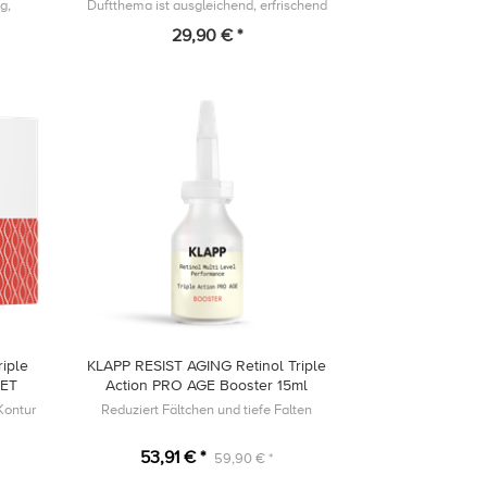
g,
Duftthema ist ausgleichend, erfrischend
ist
und reinigend.
29,90 € *
d.
iple
KLAPP RESIST AGING Retinol Triple
SET
Action PRO AGE Booster 15ml
-Kontur
Reduziert Fältchen und tiefe Falten
53,91 € *
59,90 € *