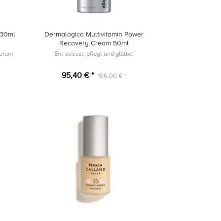
 30ml
Dermalogica Multivitamin Power
Recovery Cream 50ml
Serum
Ent-stresst, pflegt und glättet
95,40 € *
106,00 € *