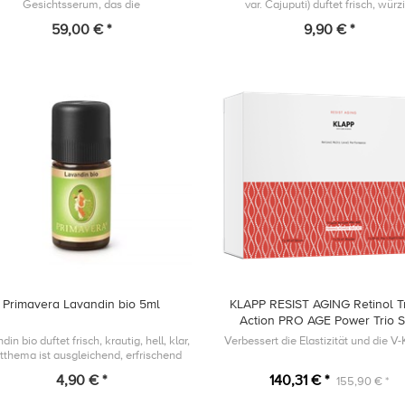
Gesichtsserum, das die
var. Cajuputi) duftet frisch, würzi
derstandsfähigkeit der Hautbarriere
eukalyptusartig, sein Duftthema 
59,00 € *
9,90 € *
rstützt und dem Austrocknen der Haut
befreiend, klärend und reinigen
entgegenwirkt, indem...
Primavera Lavandin bio 5ml
KLAPP RESIST AGING Retinol Tr
Action PRO AGE Power Trio 
din bio duftet frisch, krautig, hell, klar,
Verbessert die Elastizität und die V
tthema ist ausgleichend, erfrischend
und reinigend.
4,90 € *
140,31 € *
155,90 € *