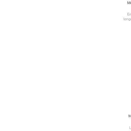
M
En
lang
M
L