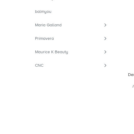
balmyou
Maria Galland
Primavera
Maurice K Beauty
CNC
De