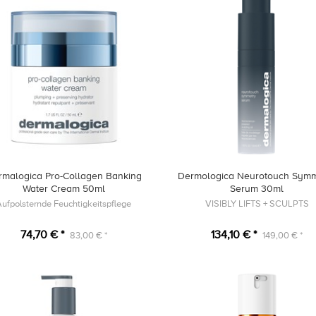
rmalogica Pro-Collagen Banking
Dermologica Neurotouch Symm
Water Cream 50ml
Serum 30ml
Aufpolsternde Feuchtigkeitspflege
VISIBLY LIFTS + SCULPTS
74,70 € *
134,10 € *
83,00 € *
149,00 € *