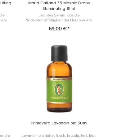
ifting
Maria Galland 35 Mosaic Drops
Illuminating 15ml
die
Leichtes Serum, das die
iere
Widerstandsfähigkeit der Hautbarriere
r
unterstützt und einem fahlen Teint
69,00 € *
 das
entgegenwirkt, indem es Deiner Haut einen
gesund- aussehende...
Primavera Lavandin bio 50ml
dendra
Lavandin bio duftet frisch, krautig, hell, klar,