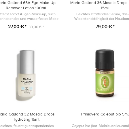
aria Galland 65A Eye Make-Up
Maria Galland 36 Mosaic Drops L
Remover Lotion 100ml
15ml
tfernt sofort Augen-Make-up, auch
Leichtes straffendes Serum, das 
anhaltendes und wasserfestes Make-
Widerstandsfähigkeit der Hautbarr
up.
unterstützt und die Zeichen de
27,00 € *
79,00 € *
30,00 € *
Hautalterung bekämpft, indem es
Erscheinungsbil...
aria Galland 32 Mosaic Drops
Primavera Cajeput bio 5ml
Hydrating 15ml
eichtes, feuchtigkeitsspendendes
Cajeput bio (bot. Melaleuca leucan