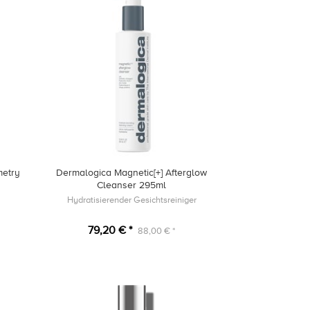
etry
Dermalogica Magnetic[+] Afterglow
Cleanser 295ml
Hydratisierender Gesichtsreiniger
79,20 € *
88,00 € *