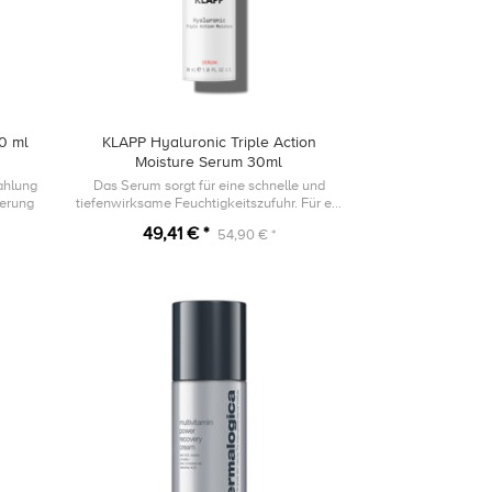
0 ml
KLAPP Hyaluronic Triple Action
Moisture Serum 30ml
ahlung
Das Serum sorgt für eine schnelle und
terung
tiefenwirksame Feuchtigkeitszufuhr. Für ein
spürbar pralles Hautgefühl und einen
49,41 € *
54,90 € *
natürlichen Glow.