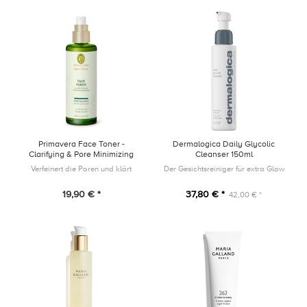
Primavera Face Toner -
Dermalogica Daily Glycolic
Clarifying & Pore Minimizing
Cleanser 150ml
100ml
Verfeinert die Poren und klärt
Der Gesichtsreiniger für extra Glow
19,90 € *
37,80 € *
42,00 € *