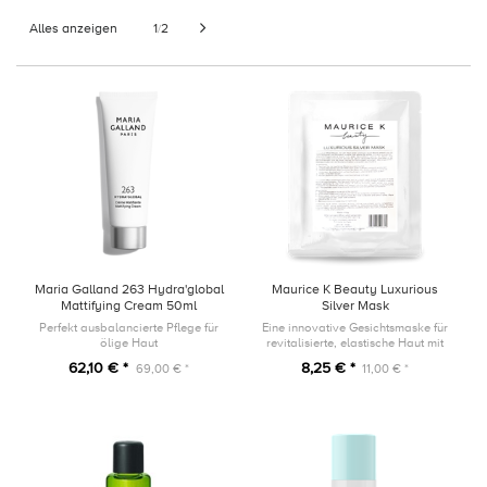
Alles anzeigen
1
2
/
Maria Galland 263 Hydra'global
Maurice K Beauty Luxurious
Mattifying Cream 50ml
Silver Mask
Perfekt ausbalancierte Pflege für
Eine innovative Gesichtsmaske für
ölige Haut
revitalisierte, elastische Haut mit
glatterem Erscheinungsbild.
62,10 € *
8,25 € *
69,00 € *
11,00 € *