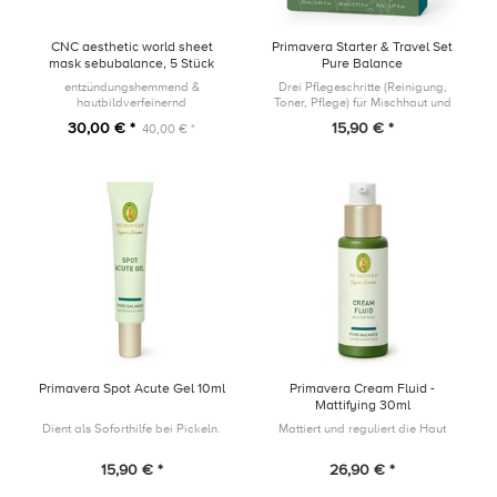
CNC aesthetic world sheet
Primavera Starter & Travel Set
mask sebubalance, 5 Stück
Pure Balance
entzündungshemmend &
Drei Pflegeschritte (Reinigung,
hautbildverfeinernd
Toner, Pflege) für Mischhaut und
Haut mit öliger Tendenz. Ideal zum
30,00 € *
15,90 € *
40,00 € *
Kennenlernen oder für den Kurztrip
am Wochenende.
Primavera Spot Acute Gel 10ml
Primavera Cream Fluid -
Mattifying 30ml
Dient als Soforthilfe bei Pickeln.
Mattiert und reguliert die Haut
15,90 € *
26,90 € *