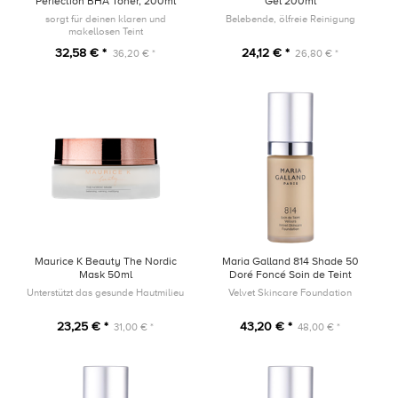
Perfection BHA Toner, 200ml
Gel 200ml
sorgt für deinen klaren und
Belebende, ölfreie Reinigung
makellosen Teint
32,58 € *
24,12 € *
36,20 € *
26,80 € *
Maurice K Beauty The Nordic
Maria Galland 814 Shade 50
Mask 50ml
Doré Foncé Soin de Teint
Velours 30ml
Unterstützt das gesunde Hautmilieu
Velvet Skincare Foundation
23,25 € *
43,20 € *
31,00 € *
48,00 € *