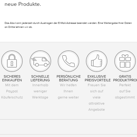
neue Produkte.
Das Abo kann jederzeit durch Austragen der E-Mail-Adresse beendet werden. Eine Weitergabe Ihrer Daten
an Dritte lehnen wir ab.
SICHERES
SCHNELLE
PERSÖNLICHE
EXKLUSIVE
GRATIS
EINKAUFEN
LIEFERUNG
BERATUNG
PREISVORTEILE
PRODUKTPRO
Mit dem
Innerhalb
Wir helfen
Freuen Sie
Perfekt
Paypal
weniger
Ihnen
sich auf
auf Sie
Käuferschutz
Werktage
gerne weiter
viele
abgestimmt
attraktive
Angebote