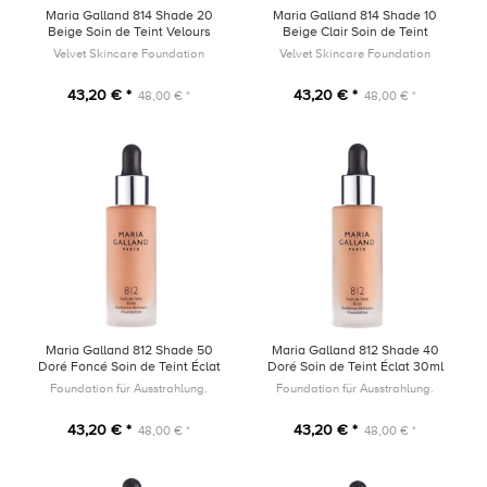
Maria Galland 814 Shade 20
Maria Galland 814 Shade 10
Beige Soin de Teint Velours
Beige Clair Soin de Teint
30ml
Velours 30ml
Velvet Skincare Foundation
Velvet Skincare Foundation
43,20 € *
43,20 € *
48,00 € *
48,00 € *
Maria Galland 812 Shade 50
Maria Galland 812 Shade 40
Doré Foncé Soin de Teint Éclat
Doré Soin de Teint Éclat 30ml
30ml
Foundation für Ausstrahlung.
Foundation für Ausstrahlung.
43,20 € *
43,20 € *
48,00 € *
48,00 € *