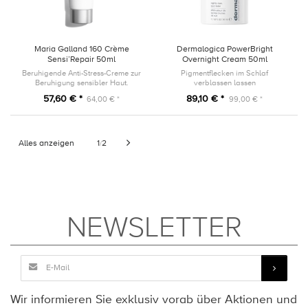
Maria Galland 160 Crème
Dermalogica PowerBright
Sensi’Repair 50ml
Overnight Cream 50ml
Beruhigende Anti-Stress-Creme zur
Pigmentflecken im Schlaf
Beruhigung sensibler Haut.
verblassen lassen
57,60 € *
89,10 € *
64,00 € *
99,00 € *
Alles anzeigen
1
2
/
NEWSLETTER
Wir informieren Sie exklusiv vorab über Aktionen und