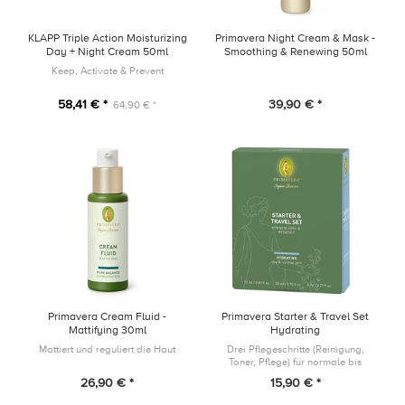
KLAPP Triple Action Moisturizing
Primavera Night Cream & Mask -
Day + Night Cream 50ml
Smoothing & Renewing 50ml
Keep, Activate & Prevent
58,41 € *
39,90 € *
64,90 € *
Primavera Cream Fluid -
Primavera Starter & Travel Set
Mattifying 30ml
Hydrating
Mattiert und reguliert die Haut
Drei Pflegeschritte (Reinigung,
Toner, Pflege) für normale bis
trockene Haut. Ideal zum
26,90 € *
15,90 € *
Kennenlernen oder für den Kurztrip
am Wochenende.