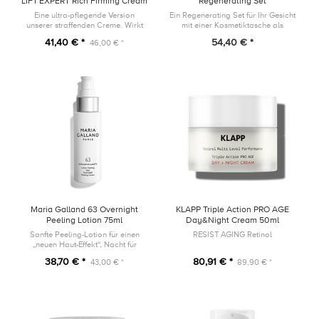
LIFT'EXPERT Rich Firming Cream
Regenerating Set
20ml
Eine ultra-pflegende Version
Ein Regenerating Set für Ihr Gesicht
unserer straffenden Creme. Wirkt
mit einer Kosmetiktasche als
den drei Hauptfaktoren, die für
Geschenk!
41,40 € *
54,40 € *
46,00 € *
den Kollagenabbau verantwortlich
sind, entgegen.
Maria Galland 63 Overnight
KLAPP Triple Action PRO AGE
Peeling Lotion 75ml
Day&Night Cream 50ml
Sanfte Peeling-Lotion für einen
RESIST AGING Retinol
„neuen Haut-Effekt“, Nacht für
Nacht.
38,70 € *
80,91 € *
43,00 € *
89,90 € *