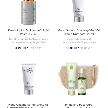
Dermalogica BioLumin-C Night
Maria Galland Sondergröße 460
Restore 25ml
Crème Nutri’Vital 20ml
Sorgt für langanhaltenden Glow
Diese nährende und
und einen ebenmäßigen Teint
revitalisierende Tagescreme
umhüllt die Haut mit einer samtig-
98,10 € *
35,10 € *
109,00 € *
39,00 € *
weichen und reichhaltigen Textur.
Maria Galland Sondergröße 661
Primavera Face Care