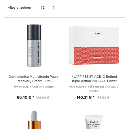
Alles anzeigen
1
2
/
Dermalogica Multivitamin Power
KLAPP RESIST AGING Retinol
Recovery Cream 50ml
Triple Action PRO AGE Power
Trio SET
Ent-stresst, pflegt und glättet
Verbessert die Elastizität und die V-
Kontur
95,40 € *
140,31 € *
106,00 € *
155,90 € *