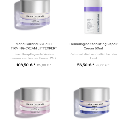
Maria Galland 661 RICH
Dermalogica Stabilizing Repair
FIRMING CREAM LIFT'EXPERT
Cream 50ml
50ml
Eine ultra-pflegende Version
Reduziert die Empfindlichkeit der
unserer straffenden Creme. Wirkt
Haut
den drei Hauptfaktoren, die für
103,50 € *
56,50 € *
115,00 € *
78,00 € *
den Kollagenabbau verantwortlich
sind, entgegen.