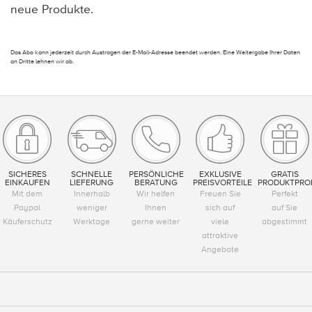
neue Produkte.
Das Abo kann jederzeit durch Austragen der E-Mail-Adresse beendet werden. Eine Weitergabe Ihrer Daten
an Dritte lehnen wir ab.
SICHERES
SCHNELLE
PERSÖNLICHE
EXKLUSIVE
GRATIS
EINKAUFEN
LIEFERUNG
BERATUNG
PREISVORTEILE
PRODUKTPRO
Mit dem
Innerhalb
Wir helfen
Freuen Sie
Perfekt
Paypal
weniger
Ihnen
sich auf
auf Sie
Käuferschutz
Werktage
gerne weiter
viele
abgestimmt
attraktive
Angebote