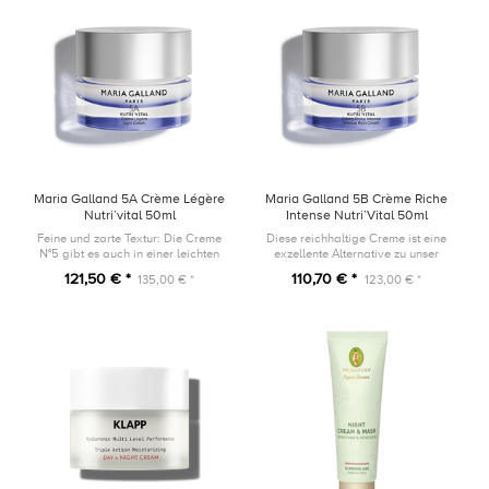
Maria Galland 5A Crème Légère
Maria Galland 5B Crème Riche
Nutri’vital 50ml
Intense Nutri’Vital 50ml
Feine und zarte Textur: Die Creme
Diese reichhaltige Creme ist eine
N°5 gibt es auch in einer leichten
exzellente Alternative zu unser
Version, ohne an nährender und
ikonischen Nachtcreme 5 und wird
121,50 € *
110,70 € *
135,00 € *
123,00 € *
revitalisierender Wirkung
als nährende Intensivkur für
einzubüßen.
absolutes Wohlbefinden angewa...