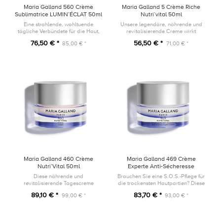
Maria Galland 560 Crème
Maria Galland 5 Crème Riche
Sublimatrice LUMIN’ÉCLAT 50ml
Nutri’vital 50ml
Eine strahlende, wohltuende
Unsere legendäre, nährende und
tägliche Verbündete für die Haut,
revitalisierende Creme wirkt
die einem dynamischen Lebensstil
nachts, dem Höhepunkt der
76,50 € *
56,50 € *
85,00 € *
71,00 € *
ausgesetzt ist.
Zellregeneration.
Maria Galland 460 Crème
Maria Galland 469 Crème
Nutri’Vital 50ml
Experte Anti-Sécheresse
Nutri’vital 50ml
Diese nährende und
Brauchen Sie eine S.O.S.-Pflege für
revitalisierende Tagescreme
die trockensten Hautpartien? Diese
umhüllt die Haut mit einer samtig-
Creme mit einer zartschmelzenden
89,10 € *
83,70 € *
99,00 € *
93,00 € *
weichen und reichhaltigen Textur.
Textur ist die ideale Lösung, indem
sie fortgeschritt...