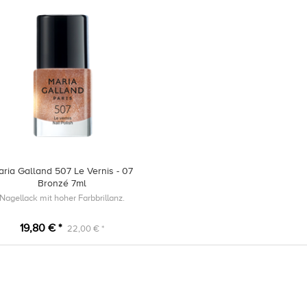
ria Galland 507 Le Vernis - 07
Bronzé 7ml
Nagellack mit hoher Farbbrillanz.
19,80 € *
22,00 € *