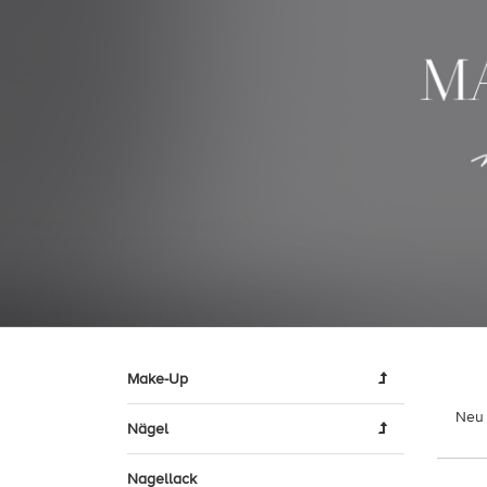
Make-Up
Neu 
Nägel
Nagellack