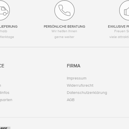
LIEFERUNG
PERSÖNLICHE BERATUNG
EXKLUSIVE P
rhalb
Wir helfen Ihnen
Freuen Si
Werktage
gerne weiter
viele attrak
CE
FIRMA
Impressum
n
Widerrufsrecht
infos
Datenschutzerklärung
gsarten
AGB