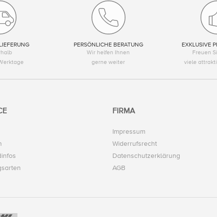
LIEFERUNG
PERSÖNLICHE BERATUNG
EXKLUSIVE P
rhalb
Wir helfen Ihnen
Freuen Si
Werktage
gerne weiter
viele attrak
CE
FIRMA
Impressum
n
Widerrufsrecht
infos
Datenschutzerklärung
gsarten
AGB