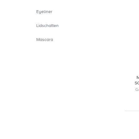
Eyeliner
Lidschatten
Mascara
M
S
G