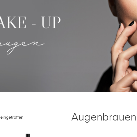
Augenbrauens
eingetroffen