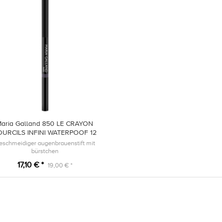
aria Galland 850 LE CRAYON
OURCILS INFINI WATERPOOF 12
Chatain
eschmeidiger augenbrauenstift mit
bürstchen
17,10 € *
19,00 € *