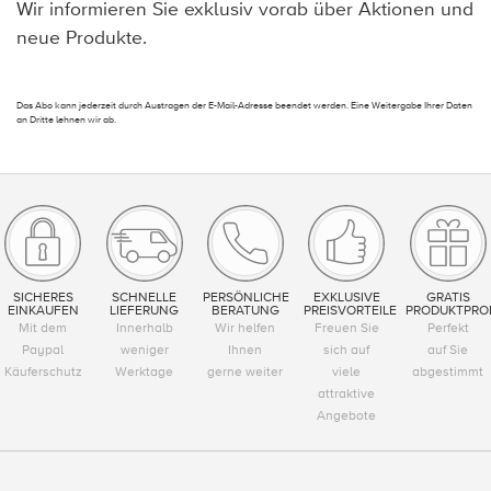
Wir informieren Sie exklusiv vorab über Aktionen und
neue Produkte.
Das Abo kann jederzeit durch Austragen der E-Mail-Adresse beendet werden. Eine Weitergabe Ihrer Daten
an Dritte lehnen wir ab.
SICHERES
SCHNELLE
PERSÖNLICHE
EXKLUSIVE
GRATIS
EINKAUFEN
LIEFERUNG
BERATUNG
PREISVORTEILE
PRODUKTPRO
Mit dem
Innerhalb
Wir helfen
Freuen Sie
Perfekt
Paypal
weniger
Ihnen
sich auf
auf Sie
Käuferschutz
Werktage
gerne weiter
viele
abgestimmt
attraktive
Angebote