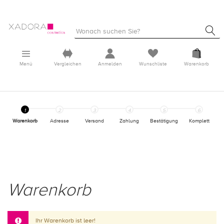
Menü
Vergleichen
Anmelden
Wunschliste
Warenkorb
Warenkorb
Adresse
Versand
Zahlung
Bestätigung
Komplett
Warenkorb
Ihr Warenkorb ist leer!