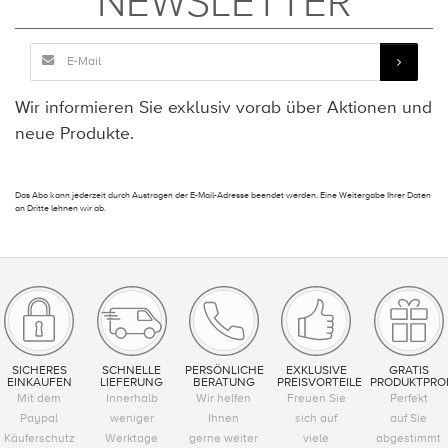
NEWSLETTER
Wir informieren Sie exklusiv vorab über Aktionen und
neue Produkte.
Das Abo kann jederzeit durch Austragen der E-Mail-Adresse beendet werden. Eine Weitergabe Ihrer Daten
an Dritte lehnen wir ab.
SICHERES
SCHNELLE
PERSÖNLICHE
EXKLUSIVE
GRATIS
EINKAUFEN
LIEFERUNG
BERATUNG
PREISVORTEILE
PRODUKTPRO
Mit dem
Innerhalb
Wir helfen
Freuen Sie
Perfekt
Paypal
weniger
Ihnen
sich auf
auf Sie
Käuferschutz
Werktage
gerne weiter
viele
abgestimmt