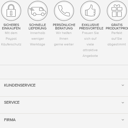
SICHERES
SCHNELLE
PERSÖNLICHE
EXKLUSIVE
GRATIS
EINKAUFEN
LIEFERUNG
BERATUNG
PREISVORTEILE
PRODUKTPRO
Mit dem
Innerhalb
Wir helfen
Freuen Sie
Perfekt
Paypal
weniger
Ihnen
sich auf
auf Sie
Käuferschutz
Werktage
gerne weiter
viele
abgestimmt
attraktive
Angebote
KUNDENSERVICE
SERVICE
FIRMA