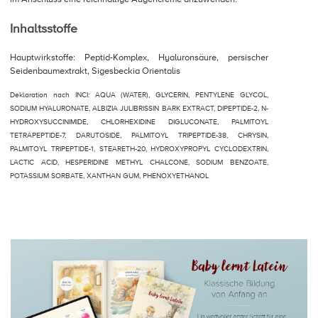
Inhaltsstoffe
Hauptwirkstoffe: Peptid-Komplex, Hyaluronsäure, persischer
Seidenbaumextrakt, Sigesbeckia Orientalis
Deklaration nach INCI: AQUA (WATER), GLYCERIN, PENTYLENE GLYCOL,
SODIUM HYALURONATE, ALBIZIA JULIBRISSIN BARK EXTRACT, DIPEPTIDE-2, N-
HYDROXYSUCCINIMIDE, CHLORHEXIDINE DIGLUCONATE, PALMITOYL
TETRAPEPTIDE-7, DARUTOSIDE, PALMITOYL TRIPEPTIDE-38, CHRYSIN,
PALMITOYL TRIPEPTIDE-1, STEARETH-20, HYDROXYPROPYL CYCLODEXTRIN,
LACTIC ACID, HESPERIDINE METHYL CHALCONE, SODIUM BENZOATE,
POTASSIUM SORBATE, XANTHAN GUM, PHENOXYETHANOL