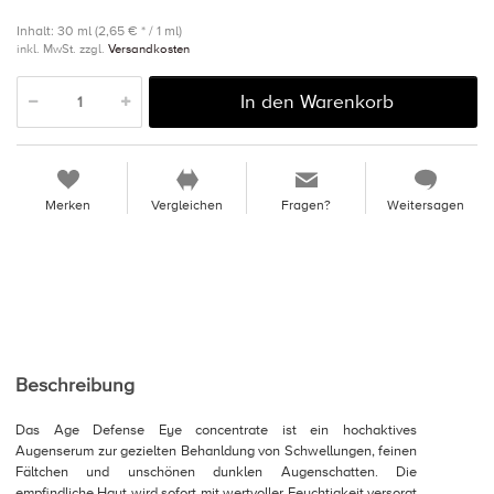
Inhalt: 30 ml (2,65 € * / 1 ml)
inkl. MwSt. zzgl.
Versandkosten
In den Warenkorb
Merken
Vergleichen
Fragen?
Weitersagen
Beschreibung
Das Age Defense Eye concentrate ist ein hochaktives
Augenserum zur gezielten Behanldung von Schwellungen, feinen
Fältchen und unschönen dunklen Augenschatten. Die
empfindliche Haut wird sofort mit wertvoller Feuchtigkeit versorgt