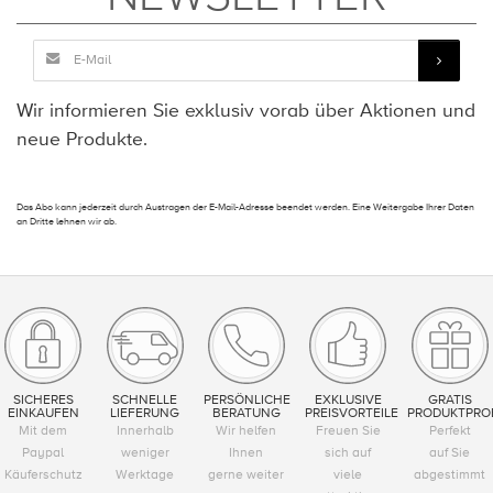
Wir informieren Sie exklusiv vorab über Aktionen und
neue Produkte.
Das Abo kann jederzeit durch Austragen der E-Mail-Adresse beendet werden. Eine Weitergabe Ihrer Daten
an Dritte lehnen wir ab.
SICHERES
SCHNELLE
PERSÖNLICHE
EXKLUSIVE
GRATIS
EINKAUFEN
LIEFERUNG
BERATUNG
PREISVORTEILE
PRODUKTPRO
Mit dem
Innerhalb
Wir helfen
Freuen Sie
Perfekt
Paypal
weniger
Ihnen
sich auf
auf Sie
Käuferschutz
Werktage
gerne weiter
viele
abgestimmt