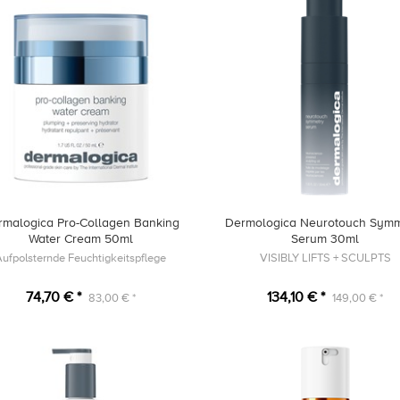
rmalogica Pro-Collagen Banking
Dermologica Neurotouch Symm
Water Cream 50ml
Serum 30ml
Aufpolsternde Feuchtigkeitspflege
VISIBLY LIFTS + SCULPTS
74,70 € *
134,10 € *
83,00 € *
149,00 € *