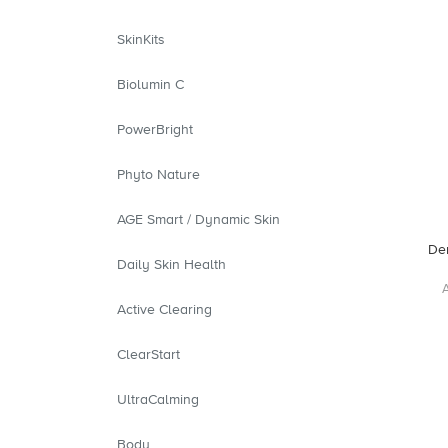
SkinKits
Biolumin C
PowerBright
Phyto Nature
AGE Smart / Dynamic Skin
De
Daily Skin Health
Active Clearing
ClearStart
UltraCalming
Body