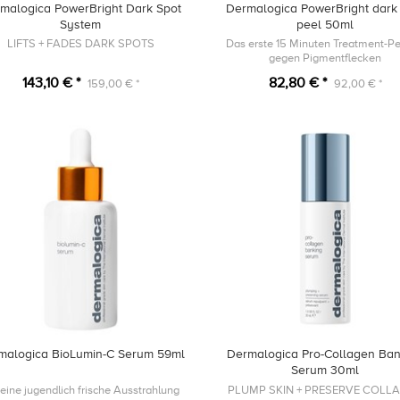
malogica PowerBright Dark Spot
Dermalogica PowerBright dark
System
peel 50ml
LIFTS + FADES DARK SPOTS
Das erste 15 Minuten Treatment-Pe
gegen Pigmentflecken
143,10 € *
82,80 € *
159,00 € *
92,00 € *
malogica BioLumin-C Serum 59ml
Dermalogica Pro-Collagen Ban
Serum 30ml
 eine jugendlich frische Ausstrahlung
PLUMP SKIN + PRESERVE COLL