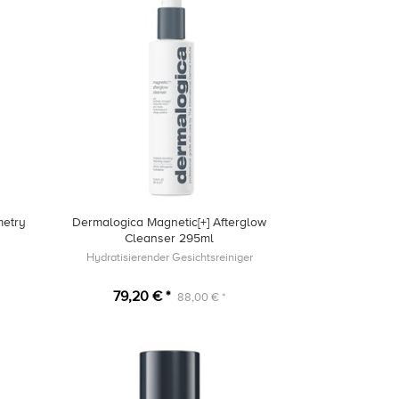
etry
Dermalogica Magnetic[+] Afterglow
Cleanser 295ml
Hydratisierender Gesichtsreiniger
79,20 € *
88,00 € *