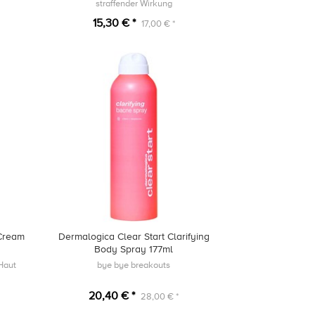
straffender Wirkung
15,30 € *
17,00 € *
 Cream
Dermalogica Clear Start Clarifying
Body Spray 177ml
 Haut
bye bye breakouts
20,40 € *
28,00 € *