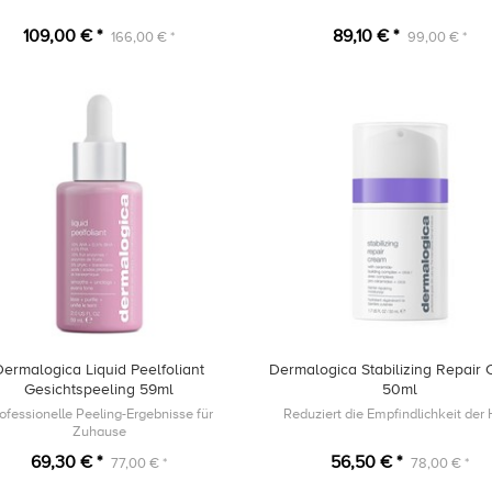
109,00 € *
89,10 € *
166,00 € *
99,00 € *
Dermalogica Liquid Peelfoliant
Dermalogica Stabilizing Repair
Gesichtspeeling 59ml
50ml
ofessionelle Peeling-Ergebnisse für
Reduziert die Empfindlichkeit der
Zuhause
69,30 € *
56,50 € *
77,00 € *
78,00 € *