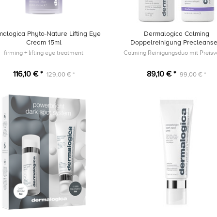
alogica Phyto-Nature Lifting Eye
Dermalogica Calming
Cream 15ml
Doppelreinigung Precleanse
UltraCalming Cleanser
firming + lifting eye treatment
Calming Reinigungsduo mit Preisvo
116,10 € *
89,10 € *
129,00 € *
99,00 € *