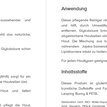
Anwendung
aussehender und
Dieser pflegende Reiniger re
und hilft, durch Umweltf
entfernen. Glykolsäure br
hlt das natürliche,
abgestorbene Hautzellen ablö
Haut. Die Mischung aus be
nährendem Jojoba-Samenöl 
f Glykolsäure schon
Lipidbarriere intakt zu halten.
Für jeden Hauttypen geeignet
Inhaltsstoffe
AHA) sorgt für ein
e Hautzellen löst.
Dieses Produkt ist glutenf
künstliche Duftstoffe und Far
 Haut und liefert
Leaping Bunny & PETA.
Deklaration nach INCI: Water/Aqu
l pflegt die Haut,
Acid, Glycerin, PEG-6 Cocamide,