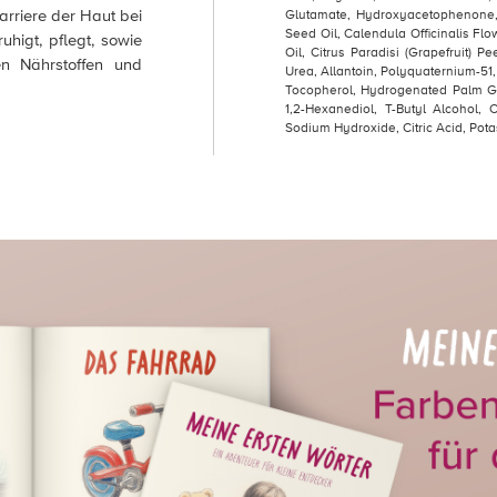
arriere der Haut bei
Glutamate, Hydroxyacetophenone,
Seed Oil, Calendula Officinalis Flo
uhigt, pflegt, sowie
Oil, Citrus Paradisi (Grapefruit) P
en Nährstoffen und
Urea, Allantoin, Polyquaternium-51
Tocopherol, Hydrogenated Palm Gly
1,2-Hexanediol, T-Butyl Alcohol,
Sodium Hydroxide, Citric Acid, Po