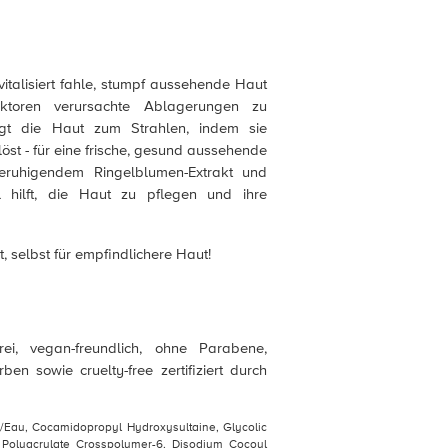
vitalisiert fahle, stumpf aussehende Haut
aktoren verursachte Ablagerungen zu
ingt die Haut zum Strahlen, indem sie
st - für eine frische, gesund aussehende
ruhigendem Ringelblumen-Extrakt und
hilft, die Haut zu pflegen und ihre
, selbst für empfindlichere Haut!
rei, vegan-freundlich, ohne Parabene,
ben sowie cruelty-free zertifiziert durch
a/Eau, Cocamidopropyl Hydroxysultaine, Glycolic
 Polyacrylate Crosspolymer-6, Disodium Cocoyl