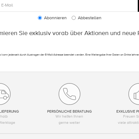
Abonnieren
Abbestellen
rmieren Sie exklusiv vorab über Aktionen und neue 
 kann jederzeit durch Austragen der E-Mail-Adresse beendet werden. Eine Weitergabe Ihrer Daten an Dritte lehnen
LIEFERUNG
PERSÖNLICHE BERATUNG
EXKLUSIVE P
rhalb
Wir helfen Ihnen
Freuen Si
Werktage
gerne weiter
viele attrak