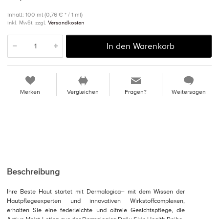
Inhalt: 100 ml (0,76 € * / 1 ml)
inkl. MwSt. zzgl.
Versandkosten
In den Warenkorb
Merken
Vergleichen
Fragen?
Weitersagen
Beschreibung
Ihre Beste Haut startet mit Dermalogica– mit dem Wissen der
Hautpflegeexperten und innovativen Wirkstoffcomplexen,
erhalten Sie eine federleichte und ölfreie Gesichtspflege, die