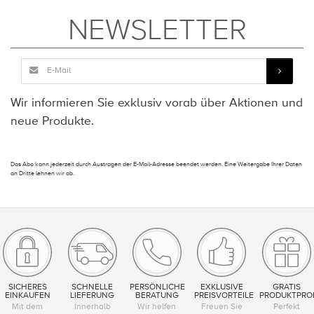
NEWSLETTER
Wir informieren Sie exklusiv vorab über Aktionen und
neue Produkte.
Das Abo kann jederzeit durch Austragen der E-Mail-Adresse beendet werden. Eine Weitergabe Ihrer Daten
an Dritte lehnen wir ab.
SICHERES
SCHNELLE
PERSÖNLICHE
EXKLUSIVE
GRATIS
EINKAUFEN
LIEFERUNG
BERATUNG
PREISVORTEILE
PRODUKTPRO
Mit dem
Innerhalb
Wir helfen
Freuen Sie
Perfekt