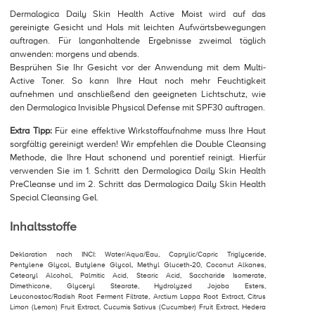
Dermalogica Daily Skin Health Active Moist wird auf das
gereinigte Gesicht und Hals mit leichten Aufwärtsbewegungen
auftragen. Für langanhaltende Ergebnisse zweimal täglich
anwenden: morgens und abends.
Besprühen Sie Ihr Gesicht vor der Anwendung mit dem Multi-
Active Toner. So kann Ihre Haut noch mehr Feuchtigkeit
aufnehmen und anschließend den geeigneten Lichtschutz, wie
den Dermalogica Invisible Physical Defense mit SPF30 auftragen.
Extra Tipp:
Für eine effektive Wirkstoffaufnahme muss Ihre Haut
sorgfältig gereinigt werden! Wir empfehlen die Double Cleansing
Methode, die Ihre Haut schonend und porentief reinigt. Hierfür
verwenden Sie im 1. Schritt den Dermalogica Daily Skin Health
PreCleanse und im 2. Schritt das Dermalogica Daily Skin Health
Special Cleansing Gel.
Inhaltsstoffe
Deklaration nach INCI: Water/Aqua/Eau, Caprylic/Capric Triglyceride,
Pentylene Glycol, Butylene Glycol, Methyl Gluceth-20, Coconut Alkanes,
Cetearyl Alcohol, Palmitic Acid, Stearic Acid, Saccharide Isomerate,
Dimethicone, Glyceryl Stearate, Hydrolyzed Jojoba Esters,
Leuconostoc/Radish Root Ferment Filtrate, Arctium Lappa Root Extract, Citrus
Limon (Lemon) Fruit Extract, Cucumis Sativus (Cucumber) Fruit Extract, Hedera