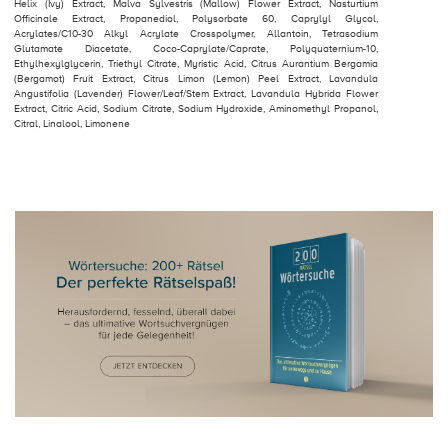
Helix (Ivy) Extract, Malva Sylvestris (Mallow) Flower Extract, Nasturtium
Officinale Extract, Propanediol, Polysorbate 60, Caprylyl Glycol,
Acrylates/C10-30 Alkyl Acrylate Crosspolymer, Allantoin, Tetrasodium
Glutamate Diacetate, Coco-Caprylate/Caprate, Polyquaternium-10,
Ethylhexylglycerin, Triethyl Citrate, Myristic Acid, Citrus Aurantium Bergamia
(Bergamot) Fruit Extract, Citrus Limon (Lemon) Peel Extract, Lavandula
Angustifolia (Lavender) Flower/Leaf/Stem Extract, Lavandula Hybrida Flower
Extract, Citric Acid, Sodium Citrate, Sodium Hydroxide, Aminomethyl Propanol,
Citral, Linalool, Limonene