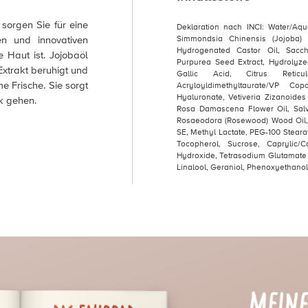
sorgen Sie für eine
Deklaration nach INCI: Water/Aqu
en und innovativen
Simmondsia Chinensis (Jojoba) 
Hydrogenated Castor Oil, Sacch
 Haut ist. Jojobaöl
Purpurea Seed Extract, Hydrolyze
Extrakt beruhigt und
Gallic Acid, Citrus Retic
 Frische. Sie sorgt
Acryloyldimethyltaurate/VP C
Hyaluronate, Vetiveria Zizanoides 
k gehen.
Rosa Damascena Flower Oil, Salvi
Rosaeodora (Rosewood) Wood Oil, 
SE, Methyl Lactate, PEG-100 Steara
Tocopherol, Sucrose, Caprylic/Ca
Hydroxide, Tetrasodium Glutamate
Linalool, Geraniol, Phenoxyethanol