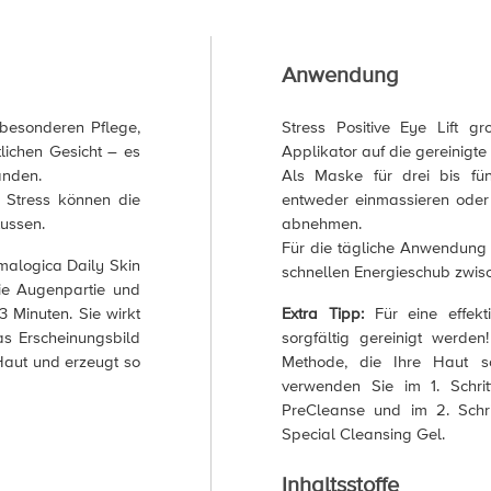
Anwendung
besonderen Pflege,
Stress Positive Eye Lift 
tlichen Gesicht – es
Applikator auf die gereinigt
anden.
Als Maske für drei bis fü
m Stress können die
entweder einmassieren oder
ussen.
abnehmen.
Für die tägliche Anwendung 
malogica Daily Skin
schnellen Energieschub zwis
die Augenpartie und
3 Minuten. Sie wirkt
Extra Tipp:
Für eine effekt
as Erscheinungsbild
sorgfältig gereinigt werde
Haut und erzeugt so
Methode, die Ihre Haut sc
verwenden Sie im 1. Schri
PreCleanse und im 2. Schr
Special Cleansing Gel.
Inhaltsstoffe