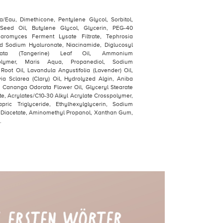
a/Eau, Dimethicone, Pentylene Glycol, Sorbitol,
Seed Oil, Butylene Glycol, Glycerin, PEG-40
aromyces Ferment Lysate Filtrate, Tephrosia
d Sodium Hyaluronate, Niacinamide, Diglucosyl
ulata (Tangerine) Leaf Oil, Ammonium
opolymer, Maris Aqua, Propanediol, Sodium
Root Oil, Lavandula Angustifolia (Lavender) Oil,
a Sclarea (Clary) Oil, Hydrolyzed Algin, Aniba
Cananga Odorata Flower Oil, Glyceryl Stearate
te, Acrylates/C10-30 Alkyl Acrylate Crosspolymer,
pric Triglyceride, Ethylhexylglycerin, Sodium
 Diacetate, Aminomethyl Propanol, Xanthan Gum,
.