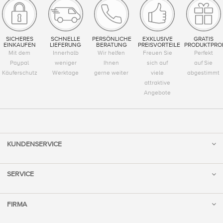
SICHERES
SCHNELLE
PERSÖNLICHE
EXKLUSIVE
GRATIS
EINKAUFEN
LIEFERUNG
BERATUNG
PREISVORTEILE
PRODUKTPRO
Mit dem
Innerhalb
Wir helfen
Freuen Sie
Perfekt
Paypal
weniger
Ihnen
sich auf
auf Sie
Käuferschutz
Werktage
gerne weiter
viele
abgestimmt
attraktive
Angebote
KUNDENSERVICE
SERVICE
FIRMA