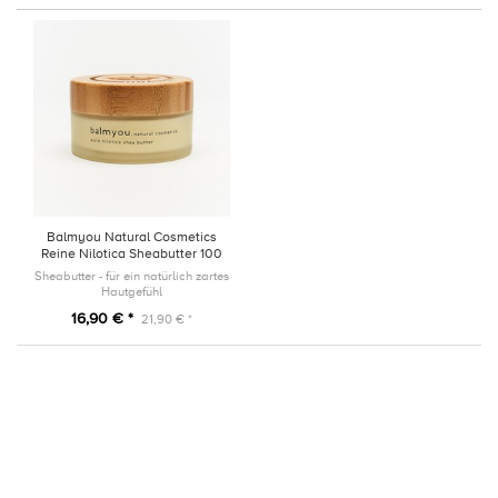
Balmyou Natural Cosmetics
Reine Nilotica Sheabutter 100
ml
Sheabutter - für ein natürlich zartes
Hautgefühl
16,90 € *
21,90 € *