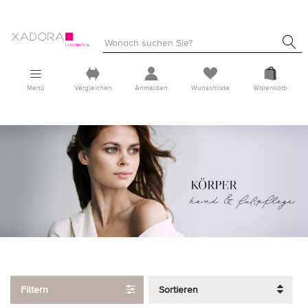
Menü
Vergleichen
Anmelden
Wunschliste
Warenkorb
Filtern
Sortieren