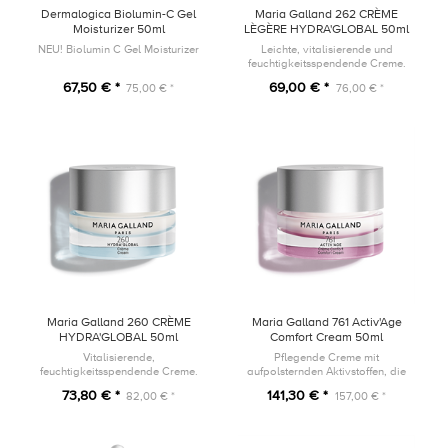
Dermalogica Biolumin-C Gel
Maria Galland 262 CRÈME
Moisturizer 50ml
LÈGÈRE HYDRA'GLOBAL 50ml
NEU! Biolumin C Gel Moisturizer
Leichte, vitalisierende und
feuchtigkeitsspendende Creme.
Dieses Produkt ist die neue Version
67,50 € *
69,00 € *
75,00 € *
76,00 € *
des Produkts 96A Crème Hydra
Intense Plus
Maria Galland 260 CRÈME
Maria Galland 761 Activ'Age
HYDRA'GLOBAL 50ml
Comfort Cream 50ml
Vitalisierende,
Pflegende Creme mit
feuchtigkeitsspendende Creme.
aufpolsternden Aktivstoffen, die
Dieses Produkt ist die neue Version
die Schönheit trockener, reifer
73,80 € *
141,30 € *
82,00 € *
157,00 € *
des Produkts 96 Crème
Haut aktiviert.
Hydratante Intense