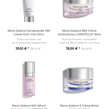
Maria Galland Sondergröße 460
Maria Galland 560 Crème
Crème Nutri’Vital 20ml
Sublimatrice LUMIN’ÉCLAT 50ml
Diese nährende und
Eine strahlende, wohltuende
revitalisierende Tagescreme
tägliche Verbündete für die Haut,
umhüllt die Haut mit einer samtig-
die einem dynamischen Lebensstil
35,10 € *
76,50 € *
39,00 € *
85,00 € *
weichen und reichhaltigen Textur.
ausgesetzt ist.
Maria Galland 540 Sérum
Maria Galland 5 Crème Riche