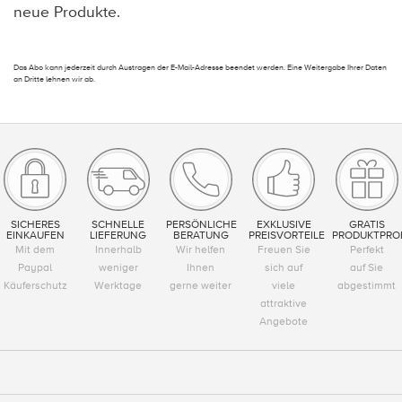
neue Produkte.
Das Abo kann jederzeit durch Austragen der E-Mail-Adresse beendet werden. Eine Weitergabe Ihrer Daten
an Dritte lehnen wir ab.
SICHERES
SCHNELLE
PERSÖNLICHE
EXKLUSIVE
GRATIS
EINKAUFEN
LIEFERUNG
BERATUNG
PREISVORTEILE
PRODUKTPRO
Mit dem
Innerhalb
Wir helfen
Freuen Sie
Perfekt
Paypal
weniger
Ihnen
sich auf
auf Sie
Käuferschutz
Werktage
gerne weiter
viele
abgestimmt
attraktive
Angebote