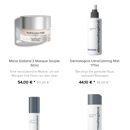
entfernt.
Maria Galland 2 Masque Souple
Dermalogica UltraCalming Mist
50ml
177ml
Eine revolutionäre Maske, um am
Beruhigt die gereizte Haut,
Morgen Ihre Haut von den über
reduziert Rötungen
Nacht entstandenen Unreinheiten
54,00 € *
44,10 € *
60,00 € *
49,00 € *
zu reinigen.