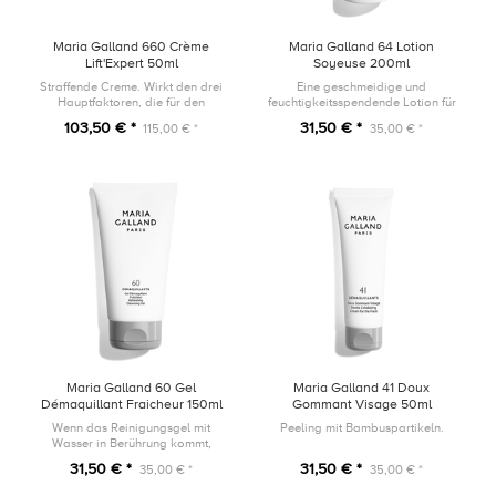
Maria Galland 660 Crème
Maria Galland 64 Lotion
Lift'Expert 50ml
Soyeuse 200ml
Straffende Creme. Wirkt den drei
Eine geschmeidige und
Hauptfaktoren, die für den
feuchtigkeitsspendende Lotion für
Kollagenabbau verantwortlich
alle Hauttypen: Sie bewahrt das
103,50 € *
31,50 € *
115,00 € *
35,00 € *
sind, entgegen.
Ökosystem der Haut, spendet
intensiv Feuchtigkeit und beruhigt
sie.
Maria Galland 60 Gel
Maria Galland 41 Doux
Démaquillant Fraicheur 150ml
Gommant Visage 50ml
Wenn das Reinigungsgel mit
Peeling mit Bambuspartikeln.
Wasser in Berührung kommt,
verwandelt es sich in einen
31,50 € *
31,50 € *
35,00 € *
35,00 € *
erfrischenden Reinigungsschaum,
der alle Unreinheiten wirksam