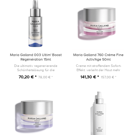
Maria Galland 003 Ultim' Boost
Maria Galland 760 Créme Fine
Régénération 15ml
Activ'Age 50ml
Die ultimativ regenerierende
Creme mit straffendem Sofort-
Schönheitslösung für die
Effekt: verleiht der Haut mehr
Pflegebedürfnisse bei einem
Wohlbefinden, Festigkeit und
70,20 € *
141,30 € *
78,00 € *
157,00 € *
modernen Lifestyle.
Dichte.