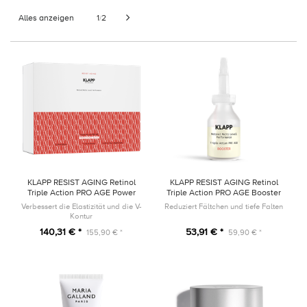
Alles anzeigen
1
2
/
KLAPP RESIST AGING Retinol
KLAPP RESIST AGING Retinol
Triple Action PRO AGE Power
Triple Action PRO AGE Booster
Trio SET
15ml
Verbessert die Elastizität und die V-
Reduziert Fältchen und tiefe Falten
Kontur
140,31 € *
53,91 € *
155,90 € *
59,90 € *