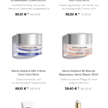
Embellisseur LUMIN’ÉCLAT
Nutri’vital 50ml
30ml
Umhüllt die Haut, die einem
Unsere legendäre, nährende und
intensiven Lebensstil ausgesetzt ist,
revitalisierende Creme wirkt
mit einem strahlenden Schimmer.
nachts, dem Höhepunkt der
80,10 € *
56,50 € *
89,00 € *
71,00 € *
Zellregeneration.
Maria Galland 460 Crème
Maria Galland 161 Baume
Nutri’Vital 50ml
Réparateur Sensi’Repair 50ml
Diese nährende und
Tiefenwirksame Pflege für eine
revitalisierende Tagescreme
entspannte Haut
umhüllt die Haut mit einer samtig-
89,10 € *
59,40 € *
99,00 € *
66,00 € *
weichen und reichhaltigen Textur.