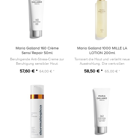
Maria Galland 160 Crème
Maria Galland 1000 MILLE LA
Sensi’Repair 50ml
LOTION 200ml
Beruhigende Anti-Stress-Creme zur
Tonisiert die Haut und verleiht neue
Beruhigung sensibler Haut.
Ausstrahlung. Die wertvollen
Aktivstoffe spenden Feuchtigkeit,
57,60 € *
58,50 € *
64,00 € *
65,00 € *
glätten und bereiten die Haut auf
die MILLE-Pflegeprodukt...