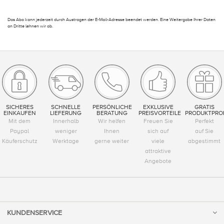
Das Abo kann jederzeit durch Austragen der E-Mail-Adresse beendet werden. Eine Weitergabe Ihrer Daten
an Dritte lehnen wir ab.
SICHERES
SCHNELLE
PERSÖNLICHE
EXKLUSIVE
GRATIS
EINKAUFEN
LIEFERUNG
BERATUNG
PREISVORTEILE
PRODUKTPRO
Mit dem
Innerhalb
Wir helfen
Freuen Sie
Perfekt
Paypal
weniger
Ihnen
sich auf
auf Sie
Käuferschutz
Werktage
gerne weiter
viele
abgestimmt
attraktive
Angebote
KUNDENSERVICE