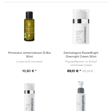
Primavera Johanniskraut Öl Bio
Dermalogica PowerBright
50ml
Overnight Cream 50ml
Lindernd & wärmend
Pigmentflecken im Schlaf
verblassen lassen
10,90 € *
89,10 € *
99,00 € *