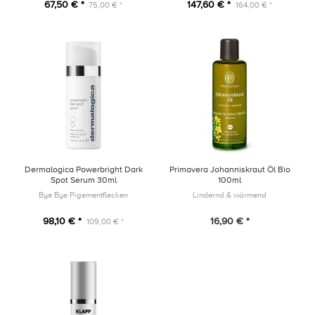
67,50 € *
147,60 € *
75,00 € *
164,00 € *
Dermalogica Powerbright Dark
Primavera Johanniskraut Öl Bio
Spot Serum 30ml
100ml
Bye Bye Pigementflecken
Lindernd & wärmend
98,10 € *
16,90 € *
109,00 € *