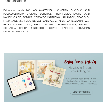
Inhaltsstoffe
Deklaration nach INCI: AQUA/WATER/EAU, GLYCERIN, GLYCOLIC ACID,
POLYGLYCERYL-10 LAURATE, SORBITOL, PROPANEDIOL LACTIC ACID,
MANDELIC ACID, SODIUM HYDROXIDE, PANTHENOL, ALLANTOIN, BISABOLOL,
FRAGRANCE (PARFUM), BENZYL SALICYLATE, ALOE BARBADENSIS LEAF
EXTRACT, CITRIC ACID, HEXYL CINNAMAL, BIOFLAVONOIDS, BRASSICA
OLERACEA ITALICA (BROCCOLI) EXTRACT, LINALOOL, COUMARIN,
HYDROXYCITRONELLAL