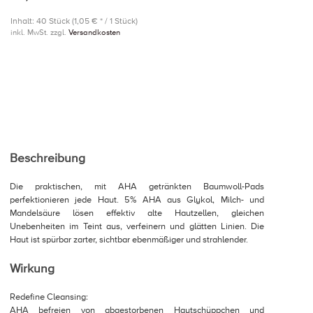
Inhalt: 40 Stück (1,05 € * / 1 Stück)
inkl. MwSt. zzgl.
Versandkosten
Beschreibung
Die praktischen, mit AHA getränkten Baumwoll-Pads
perfektionieren jede Haut. 5% AHA aus Glykol, Milch- und
Mandelsäure lösen effektiv alte Hautzellen, gleichen
Unebenheiten im Teint aus, verfeinern und glätten Linien. Die
Haut ist spürbar zarter, sichtbar ebenmäßiger und strahlender.
Wirkung
Redefine Cleansing:
AHA befreien von abgestorbenen Hautschüppchen und