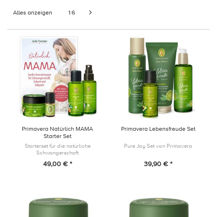
Alles anzeigen
1
6
/
Primavera Natürlich MAMA
Primavera Lebensfreude Set
Starter Set
Starterset für die natürliche
Pure Joy Set von Primavera
Schwangerschaft
49,00 € *
39,90 € *