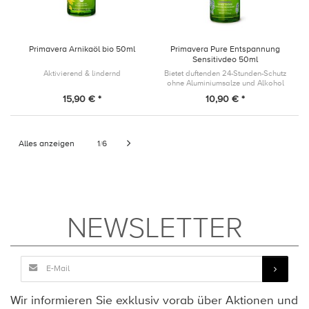
Primavera Arnikaöl bio 50ml
Primavera Pure Entspannung
Sensitivdeo 50ml
Aktivierend & lindernd
Bietet duftenden 24-Stunden-Schutz
ohne Aluminiumsalze und Alkohol
und sorgt mit seiner
15,90 € *
10,90 € *
neutralisierender Duftkomposition
für ein sinnlich duftendes Erlebnis.
Alles anzeigen
1
6
/
NEWSLETTER
Wir informieren Sie exklusiv vorab über Aktionen und