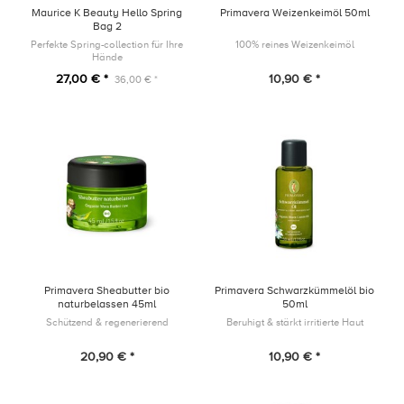
Maurice K Beauty Hello Spring
Primavera Weizenkeimöl 50ml
Bag 2
Perfekte Spring-collection für Ihre
100% reines Weizenkeimöl
Hände
27,00 € *
10,90 € *
36,00 € *
Primavera Sheabutter bio
Primavera Schwarzkümmelöl bio
naturbelassen 45ml
50ml
Schützend & regenerierend
Beruhigt & stärkt irritierte Haut
20,90 € *
10,90 € *