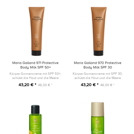
Maria Galland 971 Protective
Maria Galland 970 Protective
Body Milk SPF 50+
Body Milk SPF 30
CELLULAR'SUN 150ml
CELLULAR'SUN 150ml
Körper-Sonnencreme mit SPF 50+,
Körper-Sonnencreme mit SPF 30,
schützt die Haut und die Meere
schützt die Haut und die Meere
43,20 € *
43,20 € *
48,00 € *
48,00 € *