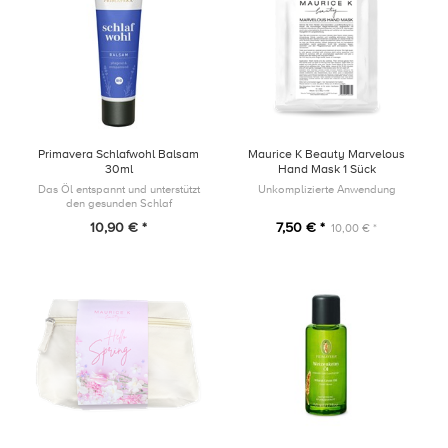
Primavera Schlafwohl Balsam
Maurice K Beauty Marvelous
30ml
Hand Mask 1 Sück
Das Öl entspannt und unterstützt
Unkomplizierte Anwendung
den gesunden Schlaf
10,90 € *
7,50 € *
10,00 € *