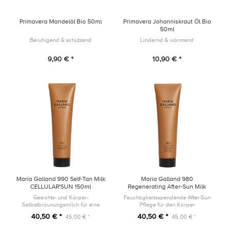
Primavera Mandelöl Bio 50ml
Primavera Johanniskraut Öl Bio
50ml
Beruhigend & schützend
Lindernd & wärmend
9,90 € *
10,90 € *
Maria Galland 990 Self-Tan Milk
Maria Galland 980
CELLULAR'SUN 150ml
Regenerating After-Sun Milk
CELLULAR'SUN 150ml
Gesichts- und Körper-
Feuchtigkeitsspendende After-Sun
Selbstbräunungsmilch für eine
Pflege für den Körper
natürlich aussende und lang
40,50 € *
40,50 € *
45,00 € *
45,00 € *
anhaltende Bräune, einfach
anzuwenden