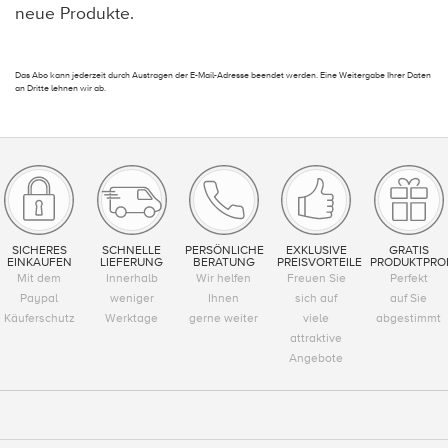
neue Produkte.
Das Abo kann jederzeit durch Austragen der E-Mail-Adresse beendet werden. Eine Weitergabe Ihrer Daten
an Dritte lehnen wir ab.
SICHERES
SCHNELLE
PERSÖNLICHE
EXKLUSIVE
GRATIS
EINKAUFEN
LIEFERUNG
BERATUNG
PREISVORTEILE
PRODUKTPRO
Mit dem
Innerhalb
Wir helfen
Freuen Sie
Perfekt
Paypal
weniger
Ihnen
sich auf
auf Sie
Käuferschutz
Werktage
gerne weiter
viele
abgestimmt
attraktive
Angebote