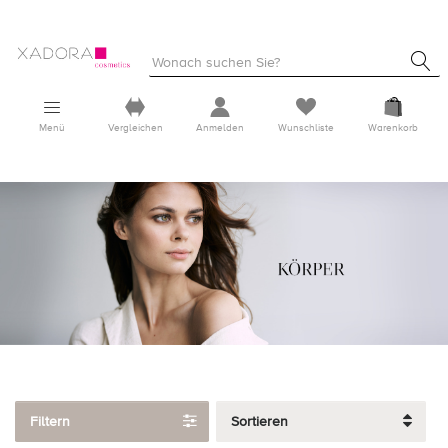
Menü
Vergleichen
Anmelden
Wunschliste
Warenkorb
Filtern
Sortieren