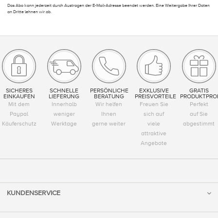
Das Abo kann jederzeit durch Austragen der E-Mail-Adresse beendet werden. Eine Weitergabe Ihrer Daten
an Dritte lehnen wir ab.
SICHERES
SCHNELLE
PERSÖNLICHE
EXKLUSIVE
GRATIS
EINKAUFEN
LIEFERUNG
BERATUNG
PREISVORTEILE
PRODUKTPRO
Mit dem
Innerhalb
Wir helfen
Freuen Sie
Perfekt
Paypal
weniger
Ihnen
sich auf
auf Sie
Käuferschutz
Werktage
gerne weiter
viele
abgestimmt
attraktive
Angebote
KUNDENSERVICE