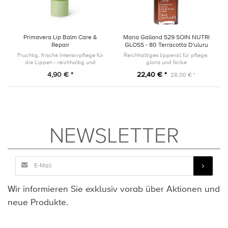
Primavera Lip Balm Care &
Maria Galland 529 SOIN NUTRI
Repair
GLOSS - 80 Terracotta D'uluru
Fruchtig, frische Intensivpflege für
Reichhaltiges lippenöl für pflege,
die Lippen - reichhaltig und
glanz und farbe
langanhaltend
4,90 € *
22,40 € *
28,00 € *
NEWSLETTER
Wir informieren Sie exklusiv vorab über Aktionen und
neue Produkte.