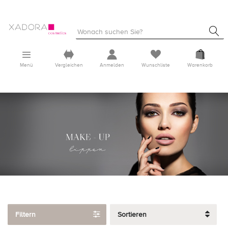
Menü
Vergleichen
Anmelden
Wunschliste
Warenkorb
Filtern
Sortieren