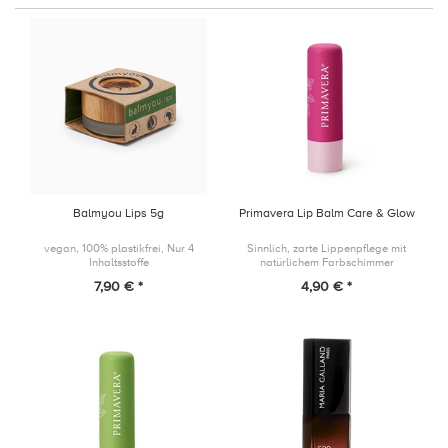
Balmyou Lips 5g
Primavera Lip Balm Care & Glow
vegan, 100% plastikfrei, Nur 4
Sinnlich, zarte Lippenpflege mit
Inhaltsstoffe
natürlichem Farbschimmer
7,90 € *
4,90 € *