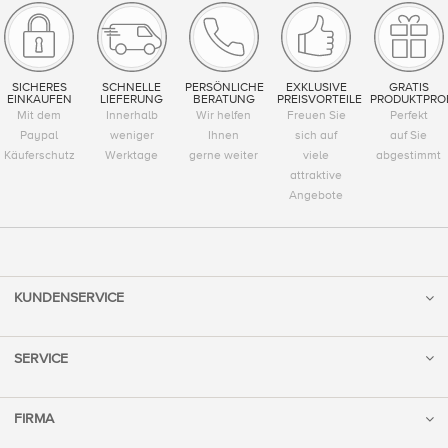
SICHERES
SCHNELLE
PERSÖNLICHE
EXKLUSIVE
GRATIS
EINKAUFEN
LIEFERUNG
BERATUNG
PREISVORTEILE
PRODUKTPRO
Mit dem
Innerhalb
Wir helfen
Freuen Sie
Perfekt
Paypal
weniger
Ihnen
sich auf
auf Sie
Käuferschutz
Werktage
gerne weiter
viele
abgestimmt
attraktive
Angebote
KUNDENSERVICE
SERVICE
FIRMA