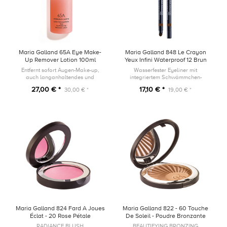
Maria Galland 65A Eye Make-
Maria Galland 848 Le Crayon
Up Remover Lotion 100ml
Yeux Infini Waterproof 12 Brun
Ambré
Entfernt sofort Augen-Make-up,
Wasserfester Eyeliner mit
auch langanhaltendes und
integriertem Schwämmchen-
wasserfestes Make-up.
Applikator und Anspitzer
27,00 € *
17,10 € *
30,00 € *
19,00 € *
Maria Galland 824 Fard A Joues
Maria Galland 822 - 60 Touche
Éclat - 20 Rose Pétale
De Soleil - Poudre Bronzante
Sublimatrice
RADIANCE BLUSH
BEAUTIFYING BRONZING