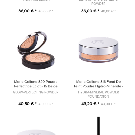
POWDER
36,00 € *
36,00 € *
40,00 € *
40,00 € *
Maria Galland 820 Poudre
Maria Galland 816 Fond De
Perfectrice Éclat - 15 Beige
Teint Poudre Hydra-Minérale -
25 Doré
GLOW-PERFECTING POWDER
HYDRA-MINERAL POWDER
FOUNDATION
40,50 € *
43,20 € *
45,00 € *
48,00 € *