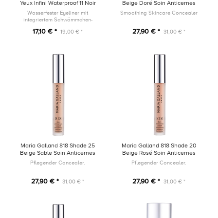
Yeux Infini Waterproof 11 Noir
Beige Doré Soin Anticernes
Lissant 4ml
Wasserfester Eyeliner mit
Smoothing Skincare Concealer
integriertem Schwämmchen-
Applikator und Anspitzer
17,10 € *
27,90 € *
19,00 € *
31,00 € *
Maria Galland 818 Shade 25
Maria Galland 818 Shade 20
Beige Sable Soin Anticernes
Beige Rosé Soin Anticernes
Lissant 4ml
Lissant 4ml
Pflegender Concealer.
Pflegender Concealer.
27,90 € *
27,90 € *
31,00 € *
31,00 € *