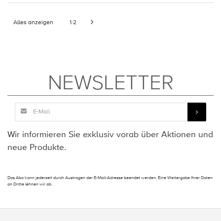
Alles anzeigen
1
2
/
NEWSLETTER
Wir informieren Sie exklusiv vorab über Aktionen und
neue Produkte.
Das Abo kann jederzeit durch Austragen der E-Mail-Adresse beendet werden. Eine Weitergabe Ihrer Daten
an Dritte lehnen wir ab.