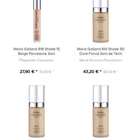
Maria Galland 818 Shade 15
Maria Galland 814 Shade 50
Beige Porcelaine Soin
Doré Foncé Soin de Teint
Anticernes Lissant 4ml
Velours 30ml
Pflegender Concealer.
Velvet Skincare Foundation
27,90 € *
43,20 € *
31,00 € *
48,00 € *