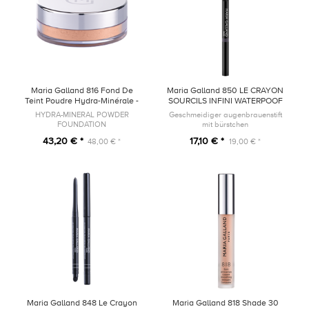
Maria Galland 816 Fond De
Maria Galland 850 LE CRAYON
Teint Poudre Hydra-Minérale -
SOURCILS INFINI WATERPOOF
15 Beige
12 Chatain
HYDRA-MINERAL POWDER
Geschmeidiger augenbrauenstift
FOUNDATION
mit bürstchen
43,20 € *
17,10 € *
48,00 € *
19,00 € *
Maria Galland 848 Le Crayon
Maria Galland 818 Shade 30