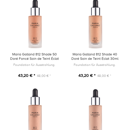
Maria Galland 812 Shade 50
Maria Galland 812 Shade 40
Doré Foncé Soin de Teint Éclat
Doré Soin de Teint Éclat 30ml
30ml
Foundation für Ausstrahlung.
Foundation für Ausstrahlung.
43,20 € *
43,20 € *
48,00 € *
48,00 € *