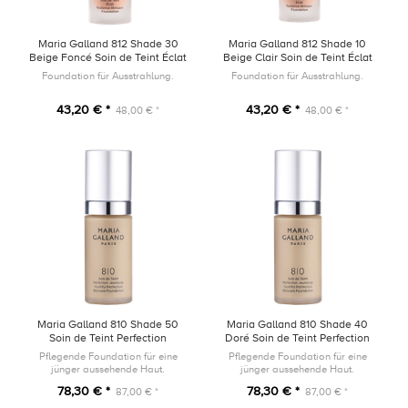
Maria Galland 812 Shade 30
Maria Galland 812 Shade 10
Beige Foncé Soin de Teint Éclat
Beige Clair Soin de Teint Éclat
30ml
30ml
Foundation für Ausstrahlung.
Foundation für Ausstrahlung.
43,20 € *
43,20 € *
48,00 € *
48,00 € *
Maria Galland 810 Shade 50
Maria Galland 810 Shade 40
Soin de Teint Perfection
Doré Soin de Teint Perfection
Jeunesse 30ml
Jeunesse 30ml
Pflegende Foundation für eine
Pflegende Foundation für eine
jünger aussehende Haut.
jünger aussehende Haut.
78,30 € *
78,30 € *
87,00 € *
87,00 € *