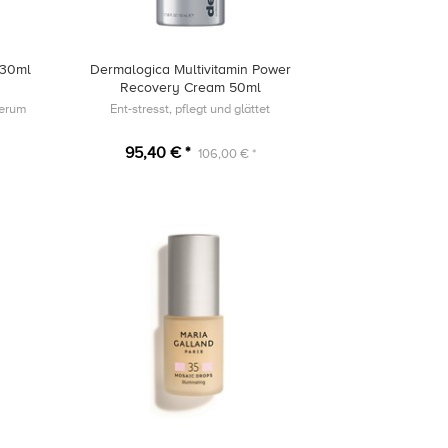
 30ml
Dermalogica Multivitamin Power
Recovery Cream 50ml
Serum
Ent-stresst, pflegt und glättet
95,40 € *
106,00 € *