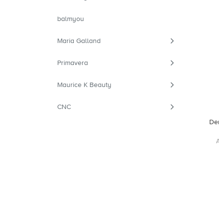
balmyou
Maria Galland
Primavera
Maurice K Beauty
CNC
De