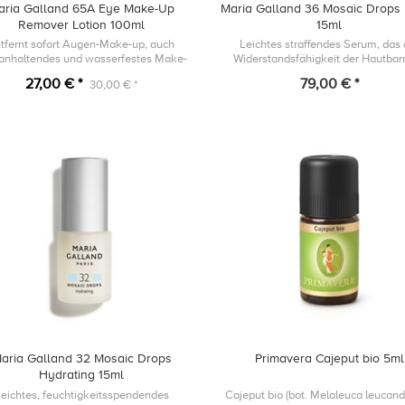
aria Galland 65A Eye Make-Up
Maria Galland 36 Mosaic Drops L
Remover Lotion 100ml
15ml
tfernt sofort Augen-Make-up, auch
Leichtes straffendes Serum, das 
anhaltendes und wasserfestes Make-
Widerstandsfähigkeit der Hautbarr
up.
unterstützt und die Zeichen de
27,00 € *
79,00 € *
30,00 € *
Hautalterung bekämpft, indem es
Erscheinungsbil...
aria Galland 32 Mosaic Drops
Primavera Cajeput bio 5ml
Hydrating 15ml
eichtes, feuchtigkeitsspendendes
Cajeput bio (bot. Melaleuca leucan