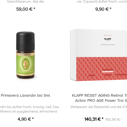
Gesichtsserum, das die
var. Cajuputi) duftet frisch, würzi
derstandsfähigkeit der Hautbarriere
eukalyptusartig, sein Duftthema 
59,00 € *
9,90 € *
rstützt und dem Austrocknen der Haut
befreiend, klärend und reinigen
entgegenwirkt, indem...
Primavera Lavandin bio 5ml
KLAPP RESIST AGING Retinol Tr
Action PRO AGE Power Trio 
din bio duftet frisch, krautig, hell, klar,
Verbessert die Elastizität und die V
tthema ist ausgleichend, erfrischend
und reinigend.
4,90 € *
140,31 € *
155,90 € *