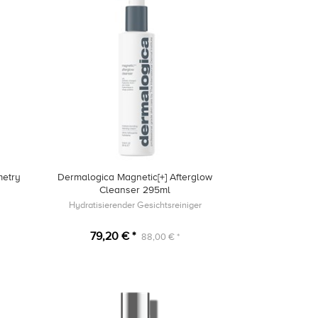
etry
Dermalogica Magnetic[+] Afterglow
Cleanser 295ml
Hydratisierender Gesichtsreiniger
79,20 € *
88,00 € *