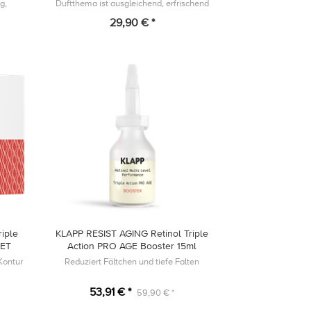
g,
Duftthema ist ausgleichend, erfrischend
ist
und reinigend.
29,90 € *
d.
iple
KLAPP RESIST AGING Retinol Triple
SET
Action PRO AGE Booster 15ml
-Kontur
Reduziert Fältchen und tiefe Falten
53,91 € *
59,90 € *