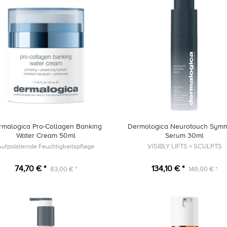
rmalogica Pro-Collagen Banking
Dermologica Neurotouch Symm
Water Cream 50ml
Serum 30ml
Aufpolsternde Feuchtigkeitspflege
VISIBLY LIFTS + SCULPTS
74,70 € *
134,10 € *
83,00 € *
149,00 € *