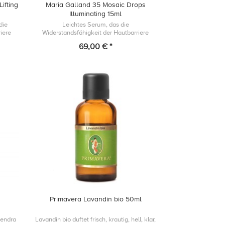
ifting
Maria Galland 35 Mosaic Drops
Illuminating 15ml
die
Leichtes Serum, das die
iere
Widerstandsfähigkeit der Hautbarriere
r
unterstützt und einem fahlen Teint
69,00 € *
 das
entgegenwirkt, indem es Deiner Haut einen
gesund- aussehende...
Primavera Lavandin bio 50ml
dendra
Lavandin bio duftet frisch, krautig, hell, klar,