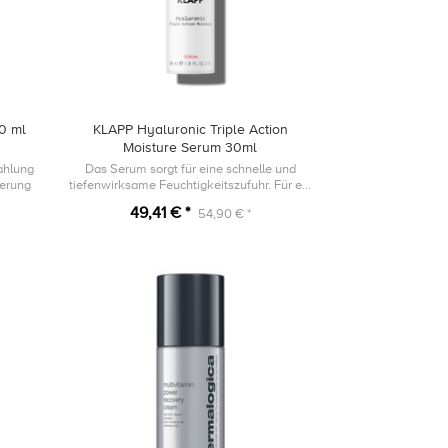
0 ml
KLAPP Hyaluronic Triple Action
Moisture Serum 30ml
ahlung
Das Serum sorgt für eine schnelle und
terung
tiefenwirksame Feuchtigkeitszufuhr. Für ein
spürbar pralles Hautgefühl und einen
49,41 € *
54,90 € *
natürlichen Glow.