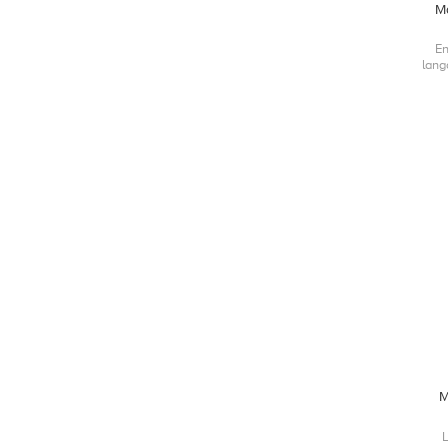
M
En
lang
M
L