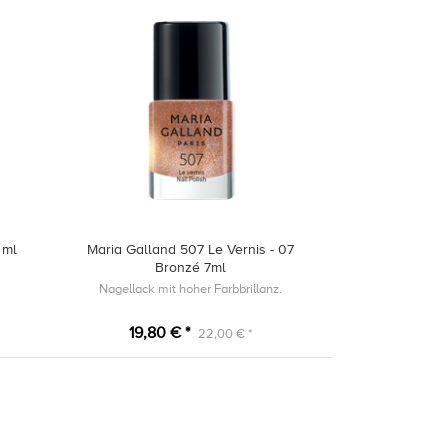
 ml
Maria Galland 507 Le Vernis - 07
Bronzé 7ml
Nagellack mit hoher Farbbrillanz.
19,80 € *
22,00 € *