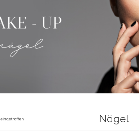
Nägel
eingetroffen