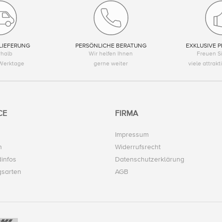
LIEFERUNG
PERSÖNLICHE BERATUNG
EXKLUSIVE P
rhalb
Wir helfen Ihnen
Freuen Si
Werktage
gerne weiter
viele attrak
CE
FIRMA
Impressum
n
Widerrufsrecht
infos
Datenschutzerklärung
gsarten
AGB