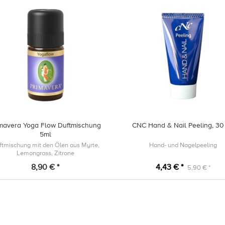
imavera Yoga Flow Duftmischung
CNC Hand & Nail Peeling, 30
5ml
ftmischung mit den Ölen aus Myrte,
Hand- und Nagelpeeling
Lemongrass, Zitrone
8,90 € *
4,43 € *
5,90 € *