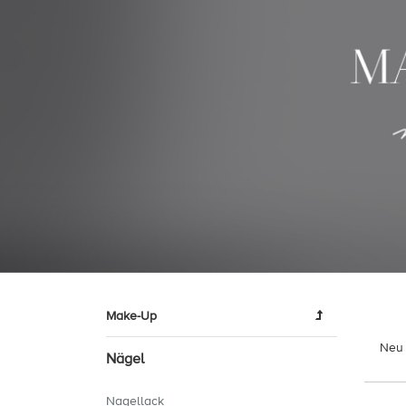
Make-Up
Neu 
Nägel
Nagellack