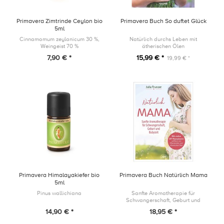
Primavera Zimtrinde Ceylon bio
Primavera Buch So duftet Glück
5ml
Cinnamomum zeylanicum 30 %,
Natürlich durchs Leben mit
Weingeist 70 %
ätherischen Ölen
7,90 € *
15,99 € *
19,99 € *
Primavera Himalayakiefer bio
Primavera Buch Natürlich Mama
5ml
Pinus wallichiana
Sanfte Aromatherapie für
Schwangerschaft, Geburt und
Babyzeit
14,90 € *
18,95 € *