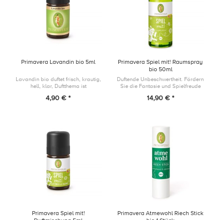
Primavera Lavandin bio 5ml
Primavera Spiel mit! Raumspray
bio 50ml
Lavandin bio duftet frisch, krautig,
Duftende Unbeschwertheit. Fördern
hell, klar, Duftthema ist
Sie die Fantasie und Spielfreude
ausgleichend, erfrischend und
von Kindern und sorgen Sie mit
4,90 € *
14,90 € *
reinigend.
Litsea, Frangipani und Orange für
eine ausgeglichene Spiela...
Primavera Spiel mit!
Primavera Atmewohl Riech Stick