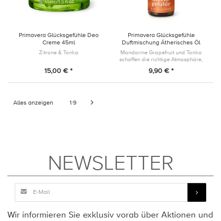
Primavera Glücksgefühle Deo
Primavera Glücksgefühle
Creme 45ml
Duftmischung Ätherisches Öl
5ml
Zitrone & Tonka
Mandarine Grapefruit und Tonka
schaffen die richtige Atmosphäre,
um Glücksgefühle zu erleben.
15,00 € *
9,90 € *
Alles anzeigen
1
9
/
NEWSLETTER
Wir informieren Sie exklusiv vorab über Aktionen und