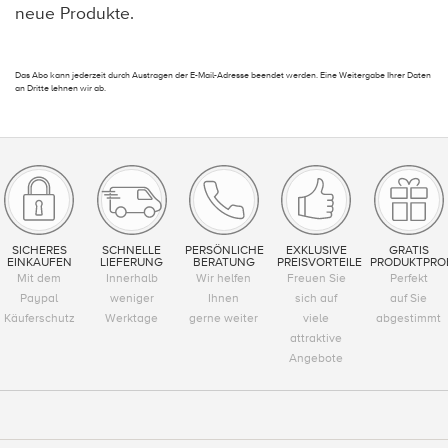
neue Produkte.
Das Abo kann jederzeit durch Austragen der E-Mail-Adresse beendet werden. Eine Weitergabe Ihrer Daten
an Dritte lehnen wir ab.
SICHERES
SCHNELLE
PERSÖNLICHE
EXKLUSIVE
GRATIS
EINKAUFEN
LIEFERUNG
BERATUNG
PREISVORTEILE
PRODUKTPRO
Mit dem
Innerhalb
Wir helfen
Freuen Sie
Perfekt
Paypal
weniger
Ihnen
sich auf
auf Sie
Käuferschutz
Werktage
gerne weiter
viele
abgestimmt
attraktive
Angebote