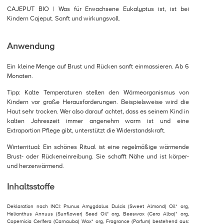
CAJEPUT BIO | Was für Erwachsene Eukalyptus ist, ist bei
Kindern Cajeput. Sanft und wirkungsvoll.
Anwendung
Ein kleine Menge auf Brust und Rücken sanft einmassieren. Ab 6
Monaten.
Tipp: Kalte Temperaturen stellen den Wärmeorganismus von
Kindern vor große Herausforderungen. Beispielsweise wird die
Haut sehr trocken. Wer also darauf achtet, dass es seinem Kind in
kalten Jahreszeit immer angenehm warm ist und eine
Extraportion Pflege gibt, unterstützt die Widerstandskraft.
Winterritual: Ein schönes Ritual ist eine regelmäßige wärmende
Brust- oder Rückeneinreibung. Sie schafft Nähe und ist körper-
und herzerwärmend.
Inhaltsstoffe
Deklaration nach INCI: Prunus Amygdalus Dulcis (Sweet Almond) Oil* org,
Helianthus Annuus (Sunflower) Seed Oil* org, Beeswax (Cera Alba)* org,
Copernicia Cerifera (Carnauba) Wax* org, Fragrance (Parfum) bestehend aus: