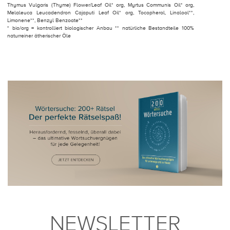
Thymus Vulgaris (Thyme) Flower/Leaf Oil* org, Myrtus Communis Oil* org,
Melaleuca Leucadendron Cajaputi Leaf Oil* org, Tocopherol, Linalool**,
Limonene**, Benzyl Benzoate**
* bio/org = kontrolliert biologischer Anbau ** natürliche Bestandteile 100%
naturreiner ätherischer Öle
NEWSLETTER