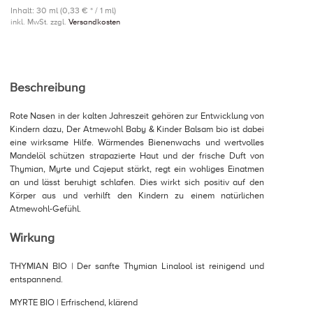
Inhalt: 30 ml (0,33 € * / 1 ml)
inkl. MwSt. zzgl.
Versandkosten
Beschreibung
Rote Nasen in der kalten Jahreszeit gehören zur Entwicklung von
Kindern dazu, Der Atmewohl Baby & Kinder Balsam bio ist dabei
eine wirksame Hilfe. Wärmendes Bienenwachs und wertvolles
Mandelöl schützen strapazierte Haut und der frische Duft von
Thymian, Myrte und Cajeput stärkt, regt ein wohliges Einatmen
an und lässt beruhigt schlafen. Dies wirkt sich positiv auf den
Körper aus und verhilft den Kindern zu einem natürlichen
Atmewohl-Gefühl.
Wirkung
THYMIAN BIO | Der sanfte Thymian Linalool ist reinigend und
entspannend.
MYRTE BIO | Erfrischend, klärend