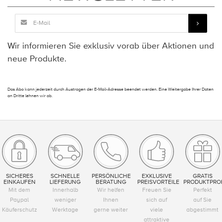
Wir informieren Sie exklusiv vorab über Aktionen und
neue Produkte.
Das Abo kann jederzeit durch Austragen der E-Mail-Adresse beendet werden. Eine Weitergabe Ihrer Daten
an Dritte lehnen wir ab.
SICHERES
SCHNELLE
PERSÖNLICHE
EXKLUSIVE
GRATIS
EINKAUFEN
LIEFERUNG
BERATUNG
PREISVORTEILE
PRODUKTPRO
Mit dem
Innerhalb
Wir helfen
Freuen Sie
Perfekt
Paypal
weniger
Ihnen
sich auf
auf Sie
Käuferschutz
Werktage
gerne weiter
viele
abgestimmt
attraktive