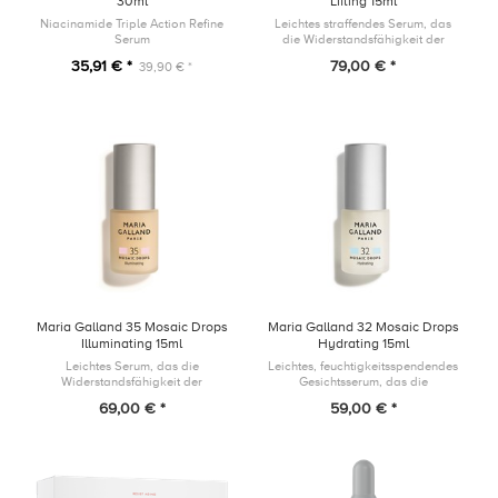
30ml
Lifting 15ml
Niacinamide Triple Action Refine
Leichtes straffendes Serum, das
Serum
die Widerstandsfähigkeit der
Hautbarriere unterstützt und die
35,91 € *
79,00 € *
39,90 € *
Zeichen der Hautalterung
bekämpft, indem es das
Erscheinungsbil...
Maria Galland 35 Mosaic Drops
Maria Galland 32 Mosaic Drops
Illuminating 15ml
Hydrating 15ml
Leichtes Serum, das die
Leichtes, feuchtigkeitsspendendes
Widerstandsfähigkeit der
Gesichtsserum, das die
Hautbarriere unterstützt und einem
Widerstandsfähigkeit der
69,00 € *
59,00 € *
fahlen Teint entgegenwirkt, indem
Hautbarriere unterstützt und dem
es Deiner Haut einen gesund-
Austrocknen der Haut
aussehende...
entgegenwirkt, indem...