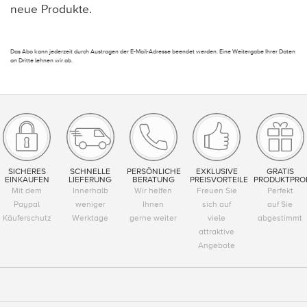
neue Produkte.
Das Abo kann jederzeit durch Austragen der E-Mail-Adresse beendet werden. Eine Weitergabe Ihrer Daten
an Dritte lehnen wir ab.
SICHERES
SCHNELLE
PERSÖNLICHE
EXKLUSIVE
GRATIS
EINKAUFEN
LIEFERUNG
BERATUNG
PREISVORTEILE
PRODUKTPRO
Mit dem
Innerhalb
Wir helfen
Freuen Sie
Perfekt
Paypal
weniger
Ihnen
sich auf
auf Sie
Käuferschutz
Werktage
gerne weiter
viele
abgestimmt
attraktive
Angebote