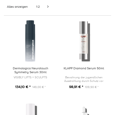
Alles anzeigen
1
2
/
Dermologica Neurotouch
KLAPP Diamond Serum 50ml
Symmetry Serum 30ml
VISIBLY LIFTS + SCULPTS
Bewahrung der jugendlichen
Ausstrahlung durch Schutz vor
vorzeitiger Hautalterung
134,10 € *
98,91 € *
149,00 € *
109,90 € *