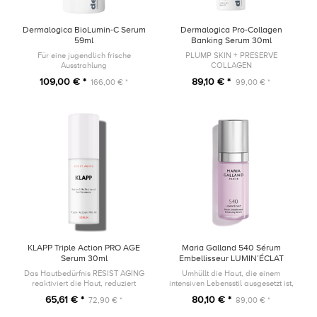
Dermalogica BioLumin-C Serum
Dermalogica Pro-Collagen
59ml
Banking Serum 30ml
Für eine jugendlich frische
PLUMP SKIN + PRESERVE
Ausstrahlung
COLLAGEN
109,00 € *
89,10 € *
166,00 € *
99,00 € *
KLAPP Triple Action PRO AGE
Maria Galland 540 Sérum
Serum 30ml
Embellisseur LUMIN’ÉCLAT
30ml
Das Hautbedürfnis RESIST AGING
Umhüllt die Haut, die einem
reaktiviert die Haut, reduziert
intensiven Lebensstil ausgesetzt ist,
Linien und Falten.
mit einem strahlenden Schimmer.
65,61 € *
80,10 € *
72,90 € *
89,00 € *