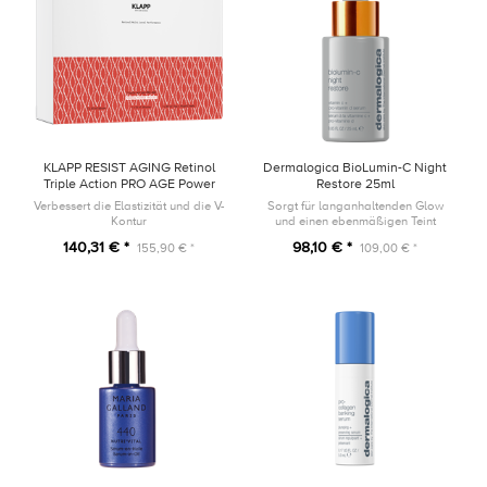
KLAPP RESIST AGING Retinol
Dermalogica BioLumin-C Night
Triple Action PRO AGE Power
Restore 25ml
Trio SET
Verbessert die Elastizität und die V-
Sorgt für langanhaltenden Glow
Kontur
und einen ebenmäßigen Teint
140,31 € *
98,10 € *
155,90 € *
109,00 € *