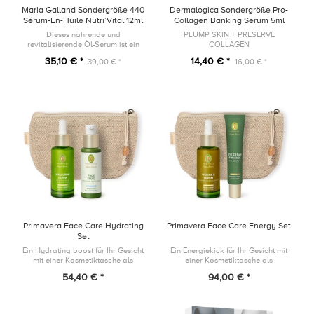
Maria Galland Sondergröße 440
Dermalogica Sondergröße Pro-
Sérum-En-Huile Nutri’Vital 12ml
Collagen Banking Serum 5ml
Dieses nährende und
PLUMP SKIN + PRESERVE
revitalisierende Öl-Serum ist ein
COLLAGEN
wahrer Wirkstoffträger mit
35,10 € *
14,40 € *
39,00 € *
16,00 € *
trockenem, seidigem Finish für
höchstes Wohlbefinden.
Primavera Face Care Hydrating
Primavera Face Care Energy Set
Set
Ein Hydrating boost für Ihr Gesicht
Ein Energiekick für Ihr Gesicht mit
mit einer Kosmetiktasche als
einer Kosmetiktasche als
Geschenk!
Geschenk!
54,40 € *
94,00 € *