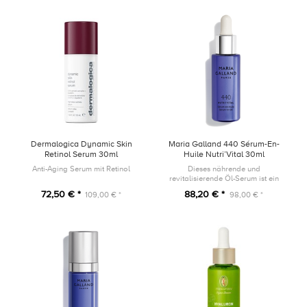
Dermalogica Dynamic Skin
Maria Galland 440 Sérum-En-
Retinol Serum 30ml
Huile Nutri’Vital 30ml
Anti-Aging Serum mit Retinol
Dieses nährende und
revitalisierende Öl-Serum ist ein
wahrer Wirkstoffträger mit
72,50 € *
88,20 € *
109,00 € *
98,00 € *
trockenem, seidigem Finish für
höchstes Wohlbefinden.