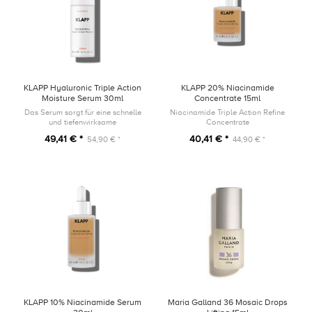
KLAPP Hyaluronic Triple Action
KLAPP 20% Niacinamide
Moisture Serum 30ml
Concentrate 15ml
Das Serum sorgt für eine schnelle
Niacinamide Triple Action Refine
und tiefenwirksame
Concentrate
Feuchtigkeitszufuhr. Für ein
49,41 € *
40,41 € *
54,90 € *
44,90 € *
spürbar pralles Hautgefühl und
einen natürlichen Glow.
KLAPP 10% Niacinamide Serum
Maria Galland 36 Mosaic Drops