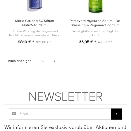
Maria Galland 5C Sérum
Primavera Hyaluron Serum - De-
Nutri’Vital 30ml
Stressing & Regenerating 30ml
Um die Wirkung der Tages- und
Wirkt glättend und beruhigt die
Nachtcreme zu intensivieren, bietet
Haut
dieses Serum eine leichte, zart
98,10 € *
33,95 € *
109,00 € *
49,90 € *
schmelzende Textur, die wie eine
zweite Haut ist.
Alles anzeigen
1
2
/
NEWSLETTER
Wir informieren Sie exklusiv vorab über Aktionen und