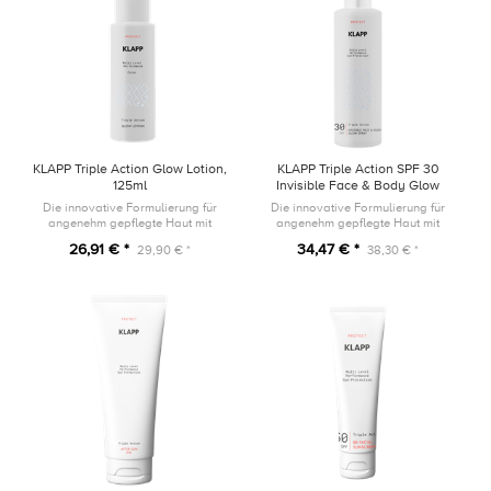
KLAPP Triple Action Glow Lotion,
KLAPP Triple Action SPF 30
125ml
Invisible Face & Body Glow
Spray, 200ml
Die innovative Formulierung für
Die innovative Formulierung für
angenehm gepflegte Haut mit
angenehm gepflegte Haut mit
einem atemberaubenden Shimmer
einem atemberaubenden Glow
26,91 € *
34,47 € *
29,90 € *
38,30 € *
Effekt
Effekt