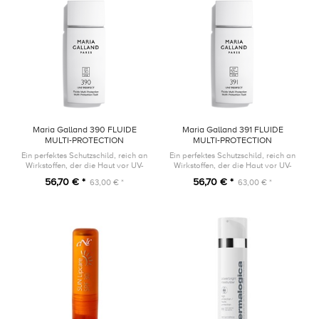
Maria Galland 390 FLUIDE
Maria Galland 391 FLUIDE
MULTI-PROTECTION
MULTI-PROTECTION
UNI’PERFECT SPF 30
UNI’PERFECT SPF 50+
Ein perfektes Schutzschild, reich an
Ein perfektes Schutzschild, reich an
Wirkstoffen, der die Haut vor UV-
Wirkstoffen, der die Haut vor UV-
Strahlen, blauem Licht und
Strahlen, blauem Licht und
56,70 € *
56,70 € *
63,00 € *
63,00 € *
Umweltverschmutzung schützt.
Umweltverschmutzung schützt.