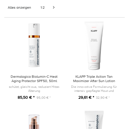
Alles anzeigen
1
2
/
Dermalogica Biolumin-C Heat
KLAPP Triple Action Tan
Aging Protector SPF50, 50ml
Maximizer After Sun Lotion
200ml
schützt, gleicht aus, reduziert Hitze-
Die innovative Formulierung für
Alterung
intensiv gepflegte Haut und
langanhaltenden Bräune.
85,50 € *
29,61 € *
95,00 € *
32,90 € *