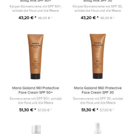
Body Milk SPF 50+
Body Milk SPF 30
CELLULAR'SUN 150ml
CELLULAR'SUN 150ml
Körper-Sonnencreme mit SPF 50+,
Körper-Sonnencreme mit SPF 30,
schützt die Haut und die Meere
schützt die Haut und die Meere
43,20 € *
43,20 € *
48,00 € *
48,00 € *
Maria Galland 961 Protective
Maria Galland 960 Protective
Face Cream SPF 50+
Face Cream SPF 30
CELLULAR'SUN 50ml
CELLULAR'SUN 50ml
Sonnencreme mit SPF 50+, schützt
Sonnencreme mit SPF 30, schützt
die Haut und die Meere
die Haut und die Meere
51,30 € *
51,30 € *
57,00 € *
57,00 € *