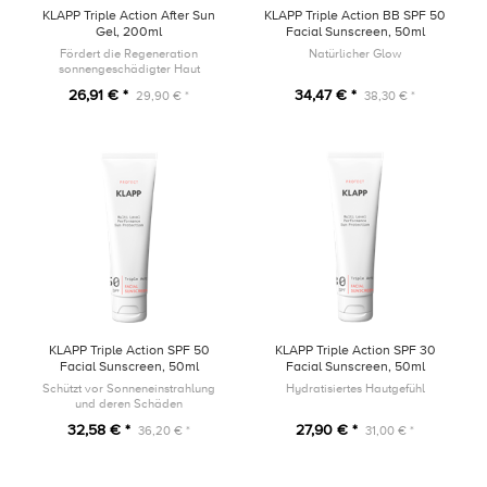
KLAPP Triple Action After Sun
KLAPP Triple Action BB SPF 50
Gel, 200ml
Facial Sunscreen, 50ml
Fördert die Regeneration
Natürlicher Glow
sonnengeschädigter Haut
26,91 € *
34,47 € *
29,90 € *
38,30 € *
KLAPP Triple Action SPF 50
KLAPP Triple Action SPF 30
Facial Sunscreen, 50ml
Facial Sunscreen, 50ml
Schützt vor Sonneneinstrahlung
Hydratisiertes Hautgefühl
und deren Schäden
32,58 € *
27,90 € *
36,20 € *
31,00 € *