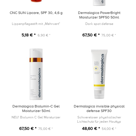
CNC SUN Lipcare, SPF 30, 4,6 g
Dermalogica PowerBright
Moisturizer SPF50 50ml
Lippenpflegestift mit „Mehrwert"
Dark spot defense
5,18 € *
67,50 € *
6,90 € *
75,00 € *
Dermalogica Biolumin-C Gel
Dermalogica invisible physical
Moisturizer 50ml
defense SPF30
NEU! Biolumin C Gel Moisturizer
Schwereloser physikalischer
Lichtschutz für jeden Hauttyp
67,50 € *
48,60 € *
75,00 € *
54,00 € *