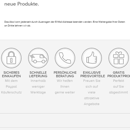
neue Produkte.
Das Abo kann jederzeit durch Austragen der E-Mail-Adresse beendet werden. Eine Weitergabe Ihrer Daten
an Dritte lehnen wir ab.
SICHERES
SCHNELLE
PERSÖNLICHE
EXKLUSIVE
GRATIS
EINKAUFEN
LIEFERUNG
BERATUNG
PREISVORTEILE
PRODUKTPRO
Mit dem
Innerhalb
Wir helfen
Freuen Sie
Perfekt
Paypal
weniger
Ihnen
sich auf
auf Sie
Käuferschutz
Werktage
gerne weiter
viele
abgestimmt
attraktive
Angebote